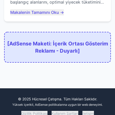
başlangıç alanlarını, optimal yiyecek tüketimini
ve devlere erken yem olmaktan nasıl
Makalenin Tamamını Oku →
kaçınacağınızı anlatıyor...
[AdSense Maketi: İçerik Ortası Gösterim
Reklamı - Duyarlı]
© 2025 Hücresel Çatışma. Tüm Hakları Saklıdır.
Yüksek içerikli, AdSense politikalarına uygun bir web deneyimi.
Gizlilik Politikası
Kullanım Şartları
İletişim