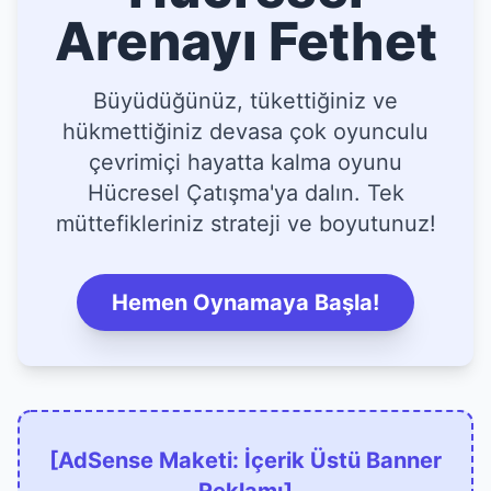
Arenayı Fethet
Büyüdüğünüz, tükettiğiniz ve
hükmettiğiniz devasa çok oyunculu
çevrimiçi hayatta kalma oyunu
Hücresel Çatışma'ya dalın. Tek
müttefikleriniz strateji ve boyutunuz!
Hemen Oynamaya Başla!
[AdSense Maketi: İçerik Üstü Banner