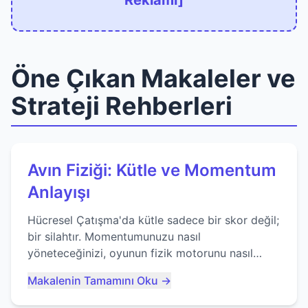
Reklamı]
Öne Çıkan Makaleler ve
Strateji Rehberleri
Avın Fiziği: Kütle ve Momentum
Anlayışı
Hücresel Çatışma'da kütle sadece bir skor değil;
bir silahtır. Momentumunuzu nasıl
yöneteceğinizi, oyunun fizik motorunu nasıl
kullanacağınızı ve anlık yutma sanatında nasıl
Makalenin Tamamını Oku →
ustalaşacağınızı öğrenin...