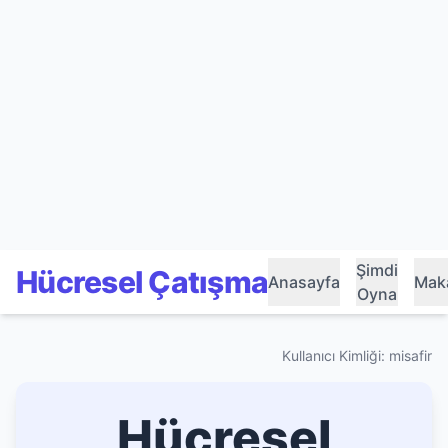
Şimdi
Hücresel Çatışma
Anasayfa
Maka
Oyna
Kullanıcı Kimliği: misafir
Hücresel