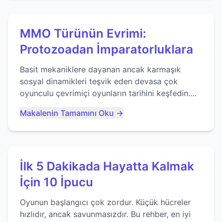
MMO Türünün Evrimi:
Protozoadan İmparatorluklara
Basit mekaniklere dayanan ancak karmaşık
sosyal dinamikleri teşvik eden devasa çok
oyunculu çevrimiçi oyunların tarihini keşfedin.
Agar.io gibi oyunların mirasına bakıyoruz...
Makalenin Tamamını Oku →
İlk 5 Dakikada Hayatta Kalmak
İçin 10 İpucu
Oyunun başlangıcı çok zordur. Küçük hücreler
hızlıdır, ancak savunmasızdır. Bu rehber, en iyi