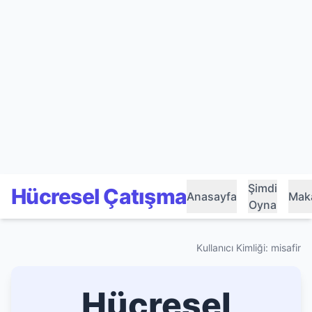
Şimdi
Hücresel Çatışma
Anasayfa
Maka
Oyna
Kullanıcı Kimliği: misafir
Hücresel