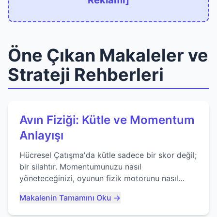
Reklamı]
Öne Çıkan Makaleler ve
Strateji Rehberleri
Avın Fiziği: Kütle ve Momentum
Anlayışı
Hücresel Çatışma'da kütle sadece bir skor değil;
bir silahtır. Momentumunuzu nasıl
yöneteceğinizi, oyunun fizik motorunu nasıl
kullanacağınızı ve anlık yutma sanatında nasıl
Makalenin Tamamını Oku →
ustalaşacağınızı öğrenin...