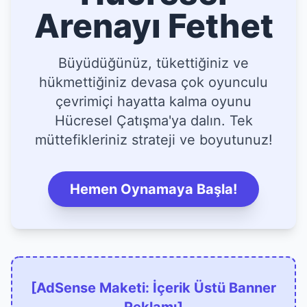
Arenayı Fethet
Büyüdüğünüz, tükettiğiniz ve
hükmettiğiniz devasa çok oyunculu
çevrimiçi hayatta kalma oyunu
Hücresel Çatışma'ya dalın. Tek
müttefikleriniz strateji ve boyutunuz!
Hemen Oynamaya Başla!
[AdSense Maketi: İçerik Üstü Banner