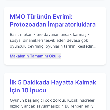
MMO Türünün Evrimi:
Protozoadan İmparatorluklara
Basit mekaniklere dayanan ancak karmaşık
sosyal dinamikleri teşvik eden devasa çok
oyunculu çevrimiçi oyunların tarihini keşfedin.
Agar.io gibi oyunların mirasına bakıyoruz...
Makalenin Tamamını Oku →
İlk 5 Dakikada Hayatta Kalmak
İçin 10 İpucu
Oyunun başlangıcı çok zordur. Küçük hücreler
hızlıdır, ancak savunmasızdır. Bu rehber, en iyi