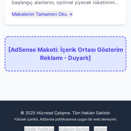
başlangıç alanlarını, optimal yiyecek tüketimini
ve devlere erken yem olmaktan nasıl
Makalenin Tamamını Oku →
kaçınacağınızı anlatıyor...
[AdSense Maketi: İçerik Ortası Gösterim
Reklamı - Duyarlı]
© 2025 Hücresel Çatışma. Tüm Hakları Saklıdır.
Yüksek içerikli, AdSense politikalarına uygun bir web deneyimi.
Gizlilik Politikası
Kullanım Şartları
İletişim