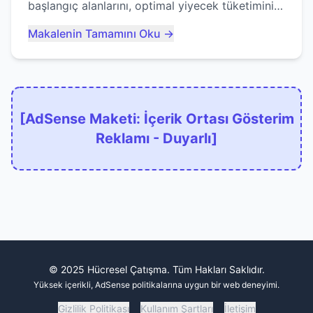
başlangıç alanlarını, optimal yiyecek tüketimini
ve devlere erken yem olmaktan nasıl
Makalenin Tamamını Oku →
kaçınacağınızı anlatıyor...
[AdSense Maketi: İçerik Ortası Gösterim
Reklamı - Duyarlı]
© 2025 Hücresel Çatışma. Tüm Hakları Saklıdır.
Yüksek içerikli, AdSense politikalarına uygun bir web deneyimi.
Gizlilik Politikası
Kullanım Şartları
İletişim