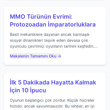
MMO Türünün Evrimi:
Protozoadan İmparatorluklara
Basit mekaniklere dayanan ancak karmaşık
sosyal dinamikleri teşvik eden devasa çok
oyunculu çevrimiçi oyunların tarihini keşfedin.
Agar.io gibi oyunların mirasına bakıyoruz...
Makalenin Tamamını Oku →
İlk 5 Dakikada Hayatta Kalmak
İçin 10 İpucu
Oyunun başlangıcı çok zordur. Küçük hücreler
hızlıdır, ancak savunmasızdır. Bu rehber, en iyi