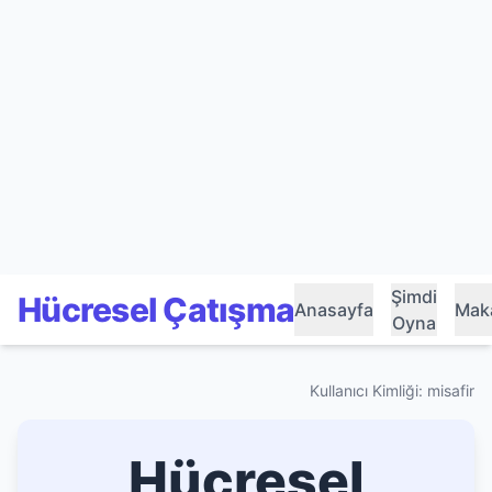
Şimdi
Hücresel Çatışma
Anasayfa
Maka
Oyna
Kullanıcı Kimliği: misafir
Hücresel