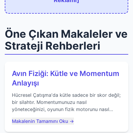
Reklamı]
Öne Çıkan Makaleler ve
Strateji Rehberleri
Avın Fiziği: Kütle ve Momentum
Anlayışı
Hücresel Çatışma'da kütle sadece bir skor değil;
bir silahtır. Momentumunuzu nasıl
yöneteceğinizi, oyunun fizik motorunu nasıl
kullanacağınızı ve anlık yutma sanatında nasıl
Makalenin Tamamını Oku →
ustalaşacağınızı öğrenin...