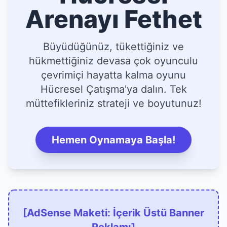
Arenayı Fethet
Büyüdüğünüz, tükettiğiniz ve
hükmettiğiniz devasa çok oyunculu
çevrimiçi hayatta kalma oyunu
Hücresel Çatışma'ya dalın. Tek
müttefikleriniz strateji ve boyutunuz!
Hemen Oynamaya Başla!
[AdSense Maketi: İçerik Üstü Banner