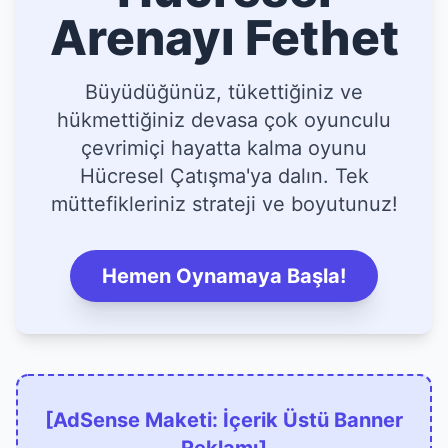
Arenayı Fethet
Büyüdüğünüz, tükettiğiniz ve
hükmettiğiniz devasa çok oyunculu
çevrimiçi hayatta kalma oyunu
Hücresel Çatışma'ya dalın. Tek
müttefikleriniz strateji ve boyutunuz!
Hemen Oynamaya Başla!
[AdSense Maketi: İçerik Üstü Banner