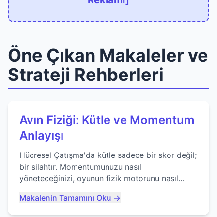
Reklamı]
Öne Çıkan Makaleler ve
Strateji Rehberleri
Avın Fiziği: Kütle ve Momentum
Anlayışı
Hücresel Çatışma'da kütle sadece bir skor değil;
bir silahtır. Momentumunuzu nasıl
yöneteceğinizi, oyunun fizik motorunu nasıl
kullanacağınızı ve anlık yutma sanatında nasıl
Makalenin Tamamını Oku →
ustalaşacağınızı öğrenin...