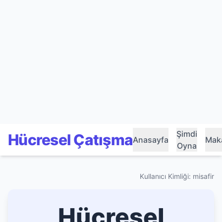
Şimdi
Hücresel Çatışma
Anasayfa
Maka
Oyna
Kullanıcı Kimliği: misafir
Hücresel