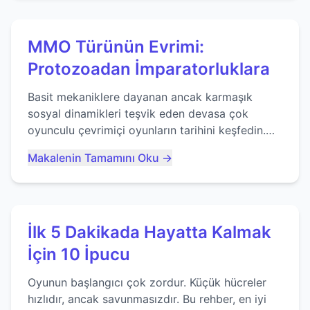
MMO Türünün Evrimi:
Protozoadan İmparatorluklara
Basit mekaniklere dayanan ancak karmaşık
sosyal dinamikleri teşvik eden devasa çok
oyunculu çevrimiçi oyunların tarihini keşfedin.
Agar.io gibi oyunların mirasına bakıyoruz...
Makalenin Tamamını Oku →
İlk 5 Dakikada Hayatta Kalmak
İçin 10 İpucu
Oyunun başlangıcı çok zordur. Küçük hücreler
hızlıdır, ancak savunmasızdır. Bu rehber, en iyi