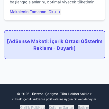
başlangıç alanlarını, optimal yiyecek tüketimini
ve devlere erken yem olmaktan nasıl
Makalenin Tamamını Oku →
kaçınacağınızı anlatıyor...
[AdSense Maketi: İçerik Ortası Gösterim
Reklamı - Duyarlı]
© 2025 Hücresel Çatışma. Tüm Hakları Saklıdır.
Yüksek içerikli, AdSense politikalarına uygun bir web deneyimi.
Gizlilik Politikası
Kullanım Şartları
İletişim