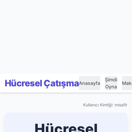
Şimdi
Hücresel Çatışma
Anasayfa
Maka
Oyna
Kullanıcı Kimliği: misafir
Hücresel