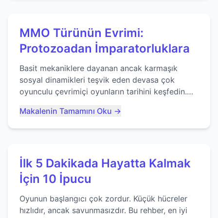
MMO Türünün Evrimi:
Protozoadan İmparatorluklara
Basit mekaniklere dayanan ancak karmaşık
sosyal dinamikleri teşvik eden devasa çok
oyunculu çevrimiçi oyunların tarihini keşfedin.
Agar.io gibi oyunların mirasına bakıyoruz...
Makalenin Tamamını Oku →
İlk 5 Dakikada Hayatta Kalmak
İçin 10 İpucu
Oyunun başlangıcı çok zordur. Küçük hücreler
hızlıdır, ancak savunmasızdır. Bu rehber, en iyi