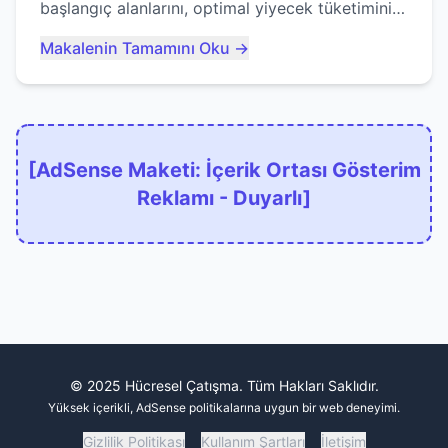
başlangıç alanlarını, optimal yiyecek tüketimini
ve devlere erken yem olmaktan nasıl
Makalenin Tamamını Oku →
kaçınacağınızı anlatıyor...
[AdSense Maketi: İçerik Ortası Gösterim
Reklamı - Duyarlı]
© 2025 Hücresel Çatışma. Tüm Hakları Saklıdır.
Yüksek içerikli, AdSense politikalarına uygun bir web deneyimi.
Gizlilik Politikası
Kullanım Şartları
İletişim