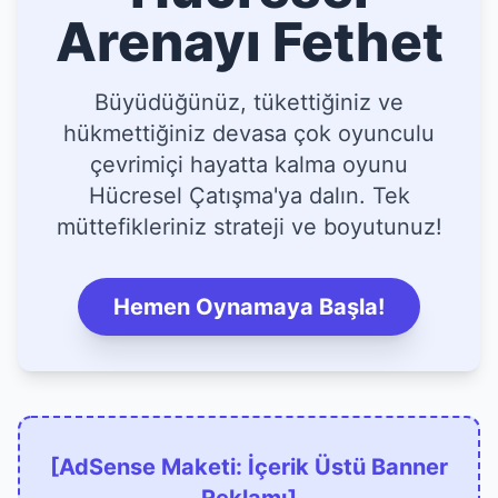
Arenayı Fethet
Büyüdüğünüz, tükettiğiniz ve
hükmettiğiniz devasa çok oyunculu
çevrimiçi hayatta kalma oyunu
Hücresel Çatışma'ya dalın. Tek
müttefikleriniz strateji ve boyutunuz!
Hemen Oynamaya Başla!
[AdSense Maketi: İçerik Üstü Banner