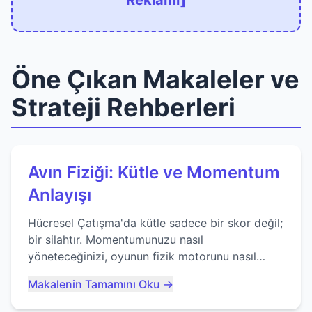
Reklamı]
Öne Çıkan Makaleler ve
Strateji Rehberleri
Avın Fiziği: Kütle ve Momentum
Anlayışı
Hücresel Çatışma'da kütle sadece bir skor değil;
bir silahtır. Momentumunuzu nasıl
yöneteceğinizi, oyunun fizik motorunu nasıl
kullanacağınızı ve anlık yutma sanatında nasıl
Makalenin Tamamını Oku →
ustalaşacağınızı öğrenin...