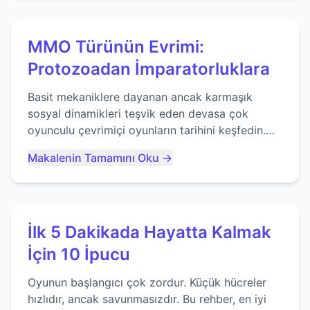
MMO Türünün Evrimi:
Protozoadan İmparatorluklara
Basit mekaniklere dayanan ancak karmaşık
sosyal dinamikleri teşvik eden devasa çok
oyunculu çevrimiçi oyunların tarihini keşfedin.
Agar.io gibi oyunların mirasına bakıyoruz...
Makalenin Tamamını Oku →
İlk 5 Dakikada Hayatta Kalmak
İçin 10 İpucu
Oyunun başlangıcı çok zordur. Küçük hücreler
hızlıdır, ancak savunmasızdır. Bu rehber, en iyi