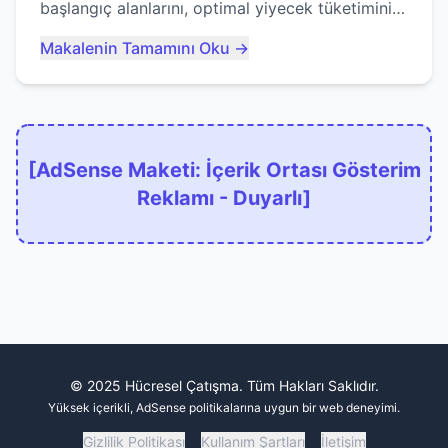
başlangıç alanlarını, optimal yiyecek tüketimini
ve devlere erken yem olmaktan nasıl
Makalenin Tamamını Oku →
kaçınacağınızı anlatıyor...
[AdSense Maketi: İçerik Ortası Gösterim
Reklamı - Duyarlı]
© 2025 Hücresel Çatışma. Tüm Hakları Saklıdır.
Yüksek içerikli, AdSense politikalarına uygun bir web deneyimi.
Gizlilik Politikası
Kullanım Şartları
İletişim