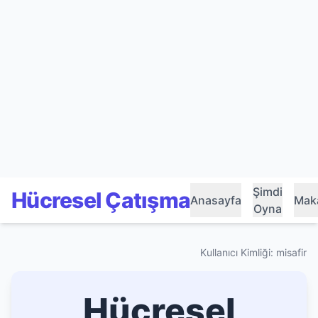
Şimdi
Hücresel Çatışma
Anasayfa
Maka
Oyna
Kullanıcı Kimliği: misafir
Hücresel