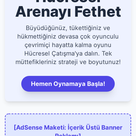
Arenayı Fethet
Büyüdüğünüz, tükettiğiniz ve
hükmettiğiniz devasa çok oyunculu
çevrimiçi hayatta kalma oyunu
Hücresel Çatışma'ya dalın. Tek
müttefikleriniz strateji ve boyutunuz!
Hemen Oynamaya Başla!
[AdSense Maketi: İçerik Üstü Banner