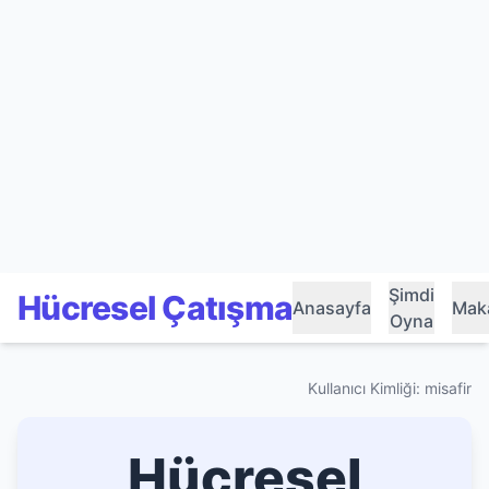
Şimdi
Hücresel Çatışma
Anasayfa
Maka
Oyna
Kullanıcı Kimliği: misafir
Hücresel