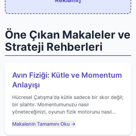
Reklamı]
Öne Çıkan Makaleler ve
Strateji Rehberleri
Avın Fiziği: Kütle ve Momentum
Anlayışı
Hücresel Çatışma'da kütle sadece bir skor değil;
bir silahtır. Momentumunuzu nasıl
yöneteceğinizi, oyunun fizik motorunu nasıl
kullanacağınızı ve anlık yutma sanatında nasıl
Makalenin Tamamını Oku →
ustalaşacağınızı öğrenin...