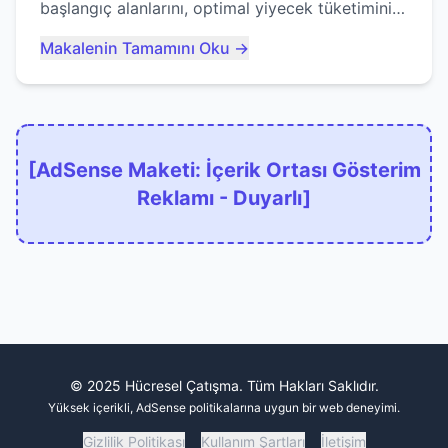
başlangıç alanlarını, optimal yiyecek tüketimini
ve devlere erken yem olmaktan nasıl
Makalenin Tamamını Oku →
kaçınacağınızı anlatıyor...
[AdSense Maketi: İçerik Ortası Gösterim
Reklamı - Duyarlı]
© 2025 Hücresel Çatışma. Tüm Hakları Saklıdır.
Yüksek içerikli, AdSense politikalarına uygun bir web deneyimi.
Gizlilik Politikası
Kullanım Şartları
İletişim