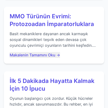
MMO Türünün Evrimi:
Protozoadan İmparatorluklara
Basit mekaniklere dayanan ancak karmaşık
sosyal dinamikleri teşvik eden devasa çok
oyunculu çevrimiçi oyunların tarihini keşfedin.
Agar.io gibi oyunların mirasına bakıyoruz...
Makalenin Tamamını Oku →
İlk 5 Dakikada Hayatta Kalmak
İçin 10 İpucu
Oyunun başlangıcı çok zordur. Küçük hücreler
hızlıdır, ancak savunmasızdır. Bu rehber, en iyi