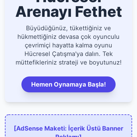
Arenayı Fethet
Büyüdüğünüz, tükettiğiniz ve
hükmettiğiniz devasa çok oyunculu
çevrimiçi hayatta kalma oyunu
Hücresel Çatışma'ya dalın. Tek
müttefikleriniz strateji ve boyutunuz!
Hemen Oynamaya Başla!
[AdSense Maketi: İçerik Üstü Banner