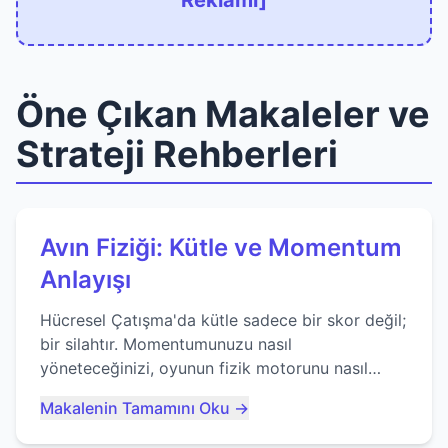
Reklamı]
Öne Çıkan Makaleler ve
Strateji Rehberleri
Avın Fiziği: Kütle ve Momentum
Anlayışı
Hücresel Çatışma'da kütle sadece bir skor değil;
bir silahtır. Momentumunuzu nasıl
yöneteceğinizi, oyunun fizik motorunu nasıl
kullanacağınızı ve anlık yutma sanatında nasıl
Makalenin Tamamını Oku →
ustalaşacağınızı öğrenin...