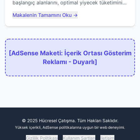
başlangıç alanlarını, optimal yiyecek tüketimini
ve devlere erken yem olmaktan nasıl
Makalenin Tamamını Oku →
kaçınacağınızı anlatıyor...
[AdSense Maketi: İçerik Ortası Gösterim
Reklamı - Duyarlı]
© 2025 Hücresel Çatışma. Tüm Hakları Saklıdır.
Yüksek içerikli, AdSense politikalarına uygun bir web deneyimi.
Gizlilik Politikası
Kullanım Şartları
İletişim