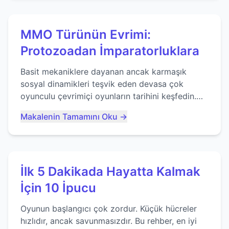
MMO Türünün Evrimi:
Protozoadan İmparatorluklara
Basit mekaniklere dayanan ancak karmaşık
sosyal dinamikleri teşvik eden devasa çok
oyunculu çevrimiçi oyunların tarihini keşfedin.
Agar.io gibi oyunların mirasına bakıyoruz...
Makalenin Tamamını Oku →
İlk 5 Dakikada Hayatta Kalmak
İçin 10 İpucu
Oyunun başlangıcı çok zordur. Küçük hücreler
hızlıdır, ancak savunmasızdır. Bu rehber, en iyi