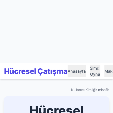
Şimdi
Hücresel Çatışma
Anasayfa
Maka
Oyna
Kullanıcı Kimliği: misafir
Hücresel