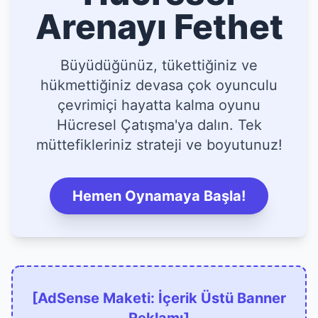
Arenayı Fethet
Büyüdüğünüz, tükettiğiniz ve
hükmettiğiniz devasa çok oyunculu
çevrimiçi hayatta kalma oyunu
Hücresel Çatışma'ya dalın. Tek
müttefikleriniz strateji ve boyutunuz!
Hemen Oynamaya Başla!
[AdSense Maketi: İçerik Üstü Banner