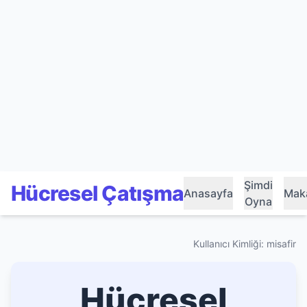
Şimdi
Hücresel Çatışma
Anasayfa
Maka
Oyna
Kullanıcı Kimliği: misafir
Hücresel