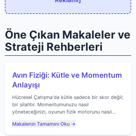
Reklamı]
Öne Çıkan Makaleler ve
Strateji Rehberleri
Avın Fiziği: Kütle ve Momentum
Anlayışı
Hücresel Çatışma'da kütle sadece bir skor değil;
bir silahtır. Momentumunuzu nasıl
yöneteceğinizi, oyunun fizik motorunu nasıl
kullanacağınızı ve anlık yutma sanatında nasıl
Makalenin Tamamını Oku →
ustalaşacağınızı öğrenin...