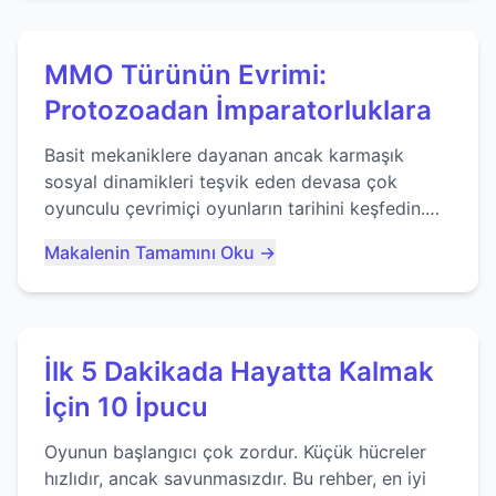
MMO Türünün Evrimi:
Protozoadan İmparatorluklara
Basit mekaniklere dayanan ancak karmaşık
sosyal dinamikleri teşvik eden devasa çok
oyunculu çevrimiçi oyunların tarihini keşfedin.
Agar.io gibi oyunların mirasına bakıyoruz...
Makalenin Tamamını Oku →
İlk 5 Dakikada Hayatta Kalmak
İçin 10 İpucu
Oyunun başlangıcı çok zordur. Küçük hücreler
hızlıdır, ancak savunmasızdır. Bu rehber, en iyi