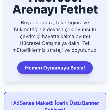
Arenayı Fethet
Büyüdüğünüz, tükettiğiniz ve
hükmettiğiniz devasa çok oyunculu
çevrimiçi hayatta kalma oyunu
Hücresel Çatışma'ya dalın. Tek
müttefikleriniz strateji ve boyutunuz!
Hemen Oynamaya Başla!
[AdSense Maketi: İçerik Üstü Banner