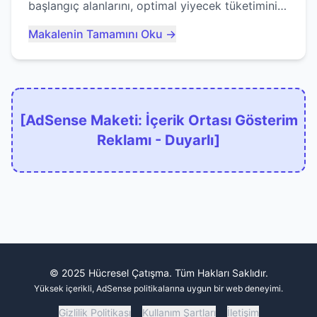
başlangıç alanlarını, optimal yiyecek tüketimini
ve devlere erken yem olmaktan nasıl
Makalenin Tamamını Oku →
kaçınacağınızı anlatıyor...
[AdSense Maketi: İçerik Ortası Gösterim
Reklamı - Duyarlı]
© 2025 Hücresel Çatışma. Tüm Hakları Saklıdır.
Yüksek içerikli, AdSense politikalarına uygun bir web deneyimi.
Gizlilik Politikası
Kullanım Şartları
İletişim