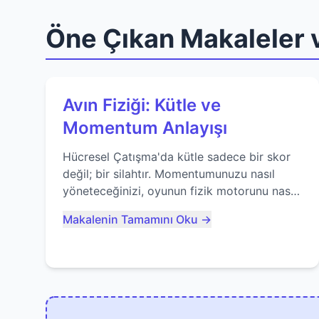
Öne Çıkan Makaleler v
Avın Fiziği: Kütle ve
Momentum Anlayışı
Hücresel Çatışma'da kütle sadece bir skor
değil; bir silahtır. Momentumunuzu nasıl
yöneteceğinizi, oyunun fizik motorunu nasıl
kullanacağınızı ve anlık yutma sanatında
Makalenin Tamamını Oku →
nasıl ustalaşacağınızı öğrenin...