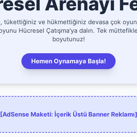
esel Arenayı F
tükettiğiniz ve hükmettiğiniz devasa çok oyun
yunu Hücresel Çatışma'ya dalın. Tek müttefikler
boyutunuz!
Hemen Oynamaya Başla!
[AdSense Maketi: İçerik Üstü Banner Reklamı