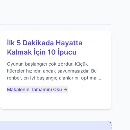
İlk 5 Dakikada Hayatta
Kalmak İçin 10 İpucu
Oyunun başlangıcı çok zordur. Küçük
hücreler hızlıdır, ancak savunmasızdır. Bu
rehber, en iyi başlangıç alanlarını, optimal
yiyecek tüketimini ve devlere erken yem
Makalenin Tamamını Oku →
olmaktan nasıl kaçınacağınızı anlatıyor...