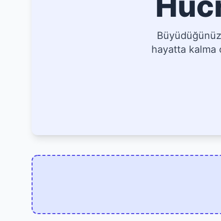
Hücr
Büyüdüğünüz, 
hayatta kalma o