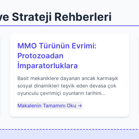
e Strateji Rehberleri
MMO Türünün Evrimi:
Protozoadan
İmparatorluklara
Basit mekaniklere dayanan ancak karmaşık
sosyal dinamikleri teşvik eden devasa çok
oyunculu çevrimiçi oyunların tarihini
keşfedin. Agar.io gibi oyunların mirasına
Makalenin Tamamını Oku →
bakıyoruz...