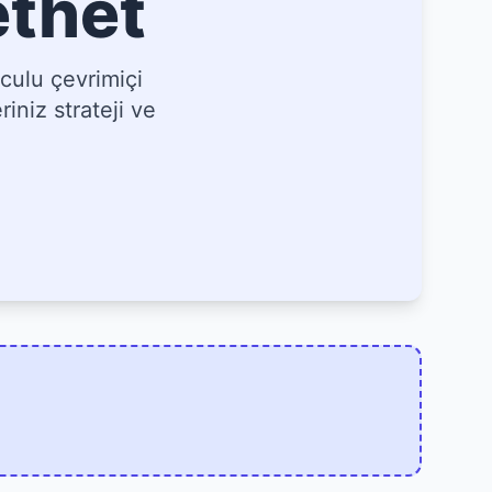
ethet
culu çevrimiçi
iniz strateji ve
]