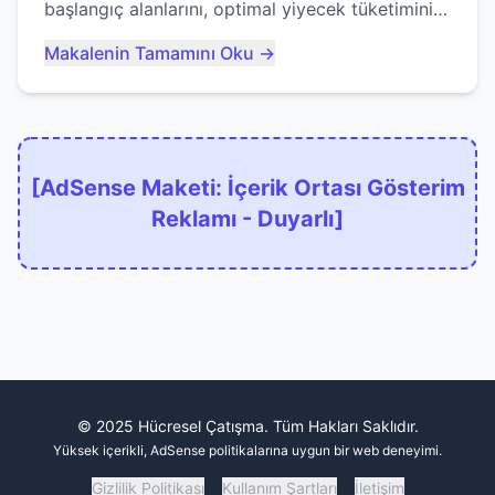
başlangıç alanlarını, optimal yiyecek tüketimini
ve devlere erken yem olmaktan nasıl
Makalenin Tamamını Oku →
kaçınacağınızı anlatıyor...
[AdSense Maketi: İçerik Ortası Gösterim
Reklamı - Duyarlı]
© 2025 Hücresel Çatışma. Tüm Hakları Saklıdır.
Yüksek içerikli, AdSense politikalarına uygun bir web deneyimi.
Gizlilik Politikası
Kullanım Şartları
İletişim