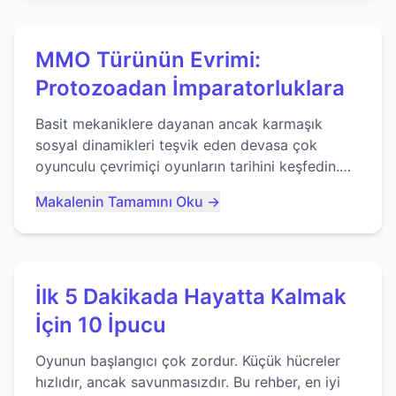
MMO Türünün Evrimi:
Protozoadan İmparatorluklara
Basit mekaniklere dayanan ancak karmaşık
sosyal dinamikleri teşvik eden devasa çok
oyunculu çevrimiçi oyunların tarihini keşfedin.
Agar.io gibi oyunların mirasına bakıyoruz...
Makalenin Tamamını Oku →
İlk 5 Dakikada Hayatta Kalmak
İçin 10 İpucu
Oyunun başlangıcı çok zordur. Küçük hücreler
hızlıdır, ancak savunmasızdır. Bu rehber, en iyi