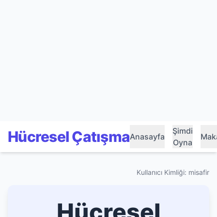
Şimdi
Hücresel Çatışma
Anasayfa
Maka
Oyna
Kullanıcı Kimliği: misafir
Hücresel