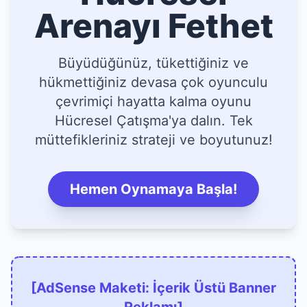
Arenayı Fethet
Büyüdüğünüz, tükettiğiniz ve
hükmettiğiniz devasa çok oyunculu
çevrimiçi hayatta kalma oyunu
Hücresel Çatışma'ya dalın. Tek
müttefikleriniz strateji ve boyutunuz!
Hemen Oynamaya Başla!
[AdSense Maketi: İçerik Üstü Banner