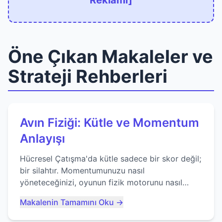
Reklamı]
Öne Çıkan Makaleler ve
Strateji Rehberleri
Avın Fiziği: Kütle ve Momentum
Anlayışı
Hücresel Çatışma'da kütle sadece bir skor değil;
bir silahtır. Momentumunuzu nasıl
yöneteceğinizi, oyunun fizik motorunu nasıl
kullanacağınızı ve anlık yutma sanatında nasıl
Makalenin Tamamını Oku →
ustalaşacağınızı öğrenin...