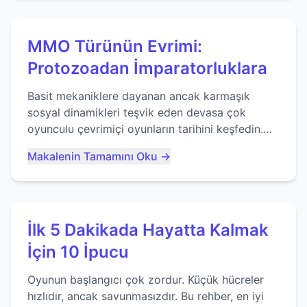
MMO Türünün Evrimi:
Protozoadan İmparatorluklara
Basit mekaniklere dayanan ancak karmaşık
sosyal dinamikleri teşvik eden devasa çok
oyunculu çevrimiçi oyunların tarihini keşfedin.
Agar.io gibi oyunların mirasına bakıyoruz...
Makalenin Tamamını Oku →
İlk 5 Dakikada Hayatta Kalmak
İçin 10 İpucu
Oyunun başlangıcı çok zordur. Küçük hücreler
hızlıdır, ancak savunmasızdır. Bu rehber, en iyi