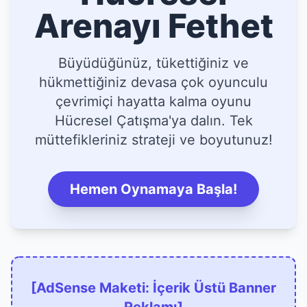
Arenayı Fethet
Büyüdüğünüz, tükettiğiniz ve
hükmettiğiniz devasa çok oyunculu
çevrimiçi hayatta kalma oyunu
Hücresel Çatışma'ya dalın. Tek
müttefikleriniz strateji ve boyutunuz!
Hemen Oynamaya Başla!
[AdSense Maketi: İçerik Üstü Banner