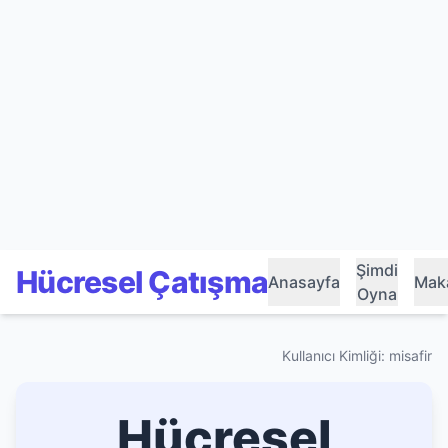
Şimdi
Hücresel Çatışma
Anasayfa
Maka
Oyna
Kullanıcı Kimliği: misafir
Hücresel