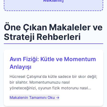
Reklamı]
Öne Çıkan Makaleler ve
Strateji Rehberleri
Avın Fiziği: Kütle ve Momentum
Anlayışı
Hücresel Çatışma'da kütle sadece bir skor değil;
bir silahtır. Momentumunuzu nasıl
yöneteceğinizi, oyunun fizik motorunu nasıl
kullanacağınızı ve anlık yutma sanatında nasıl
Makalenin Tamamını Oku →
ustalaşacağınızı öğrenin...