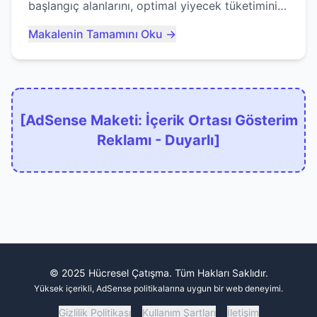
başlangıç alanlarını, optimal yiyecek tüketimini
ve devlere erken yem olmaktan nasıl
Makalenin Tamamını Oku →
kaçınacağınızı anlatıyor...
[AdSense Maketi: İçerik Ortası Gösterim
Reklamı - Duyarlı]
© 2025 Hücresel Çatışma. Tüm Hakları Saklıdır.
Yüksek içerikli, AdSense politikalarına uygun bir web deneyimi.
Gizlilik Politikası
Kullanım Şartları
İletişim