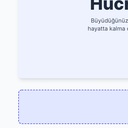
Hücr
Büyüdüğünüz, 
hayatta kalma o