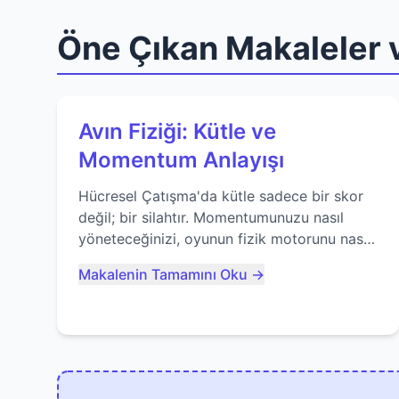
Öne Çıkan Makaleler v
Avın Fiziği: Kütle ve
Momentum Anlayışı
Hücresel Çatışma'da kütle sadece bir skor
değil; bir silahtır. Momentumunuzu nasıl
yöneteceğinizi, oyunun fizik motorunu nasıl
kullanacağınızı ve anlık yutma sanatında
Makalenin Tamamını Oku →
nasıl ustalaşacağınızı öğrenin...