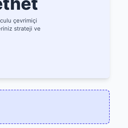
ethet
culu çevrimiçi
iniz strateji ve
]