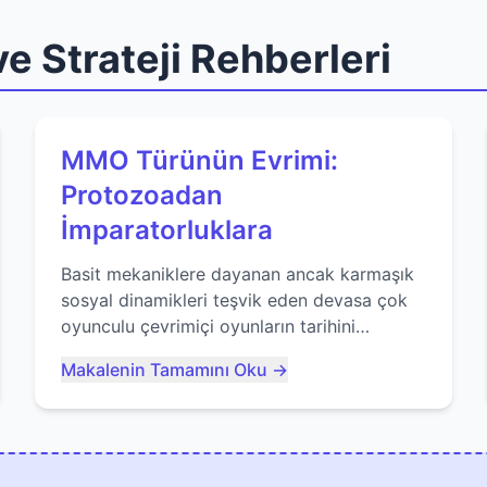
e Strateji Rehberleri
MMO Türünün Evrimi:
Protozoadan
İmparatorluklara
Basit mekaniklere dayanan ancak karmaşık
sosyal dinamikleri teşvik eden devasa çok
oyunculu çevrimiçi oyunların tarihini
keşfedin. Agar.io gibi oyunların mirasına
Makalenin Tamamını Oku →
bakıyoruz...