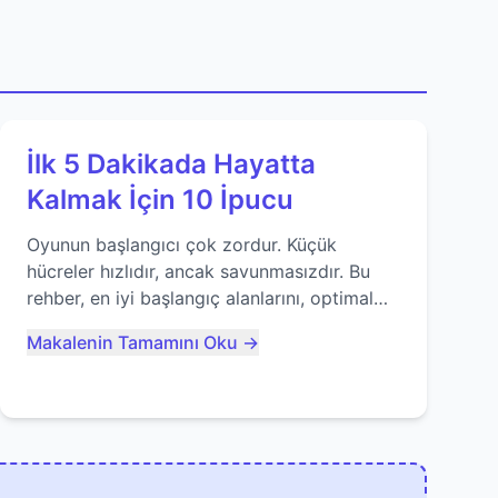
İlk 5 Dakikada Hayatta
Kalmak İçin 10 İpucu
Oyunun başlangıcı çok zordur. Küçük
hücreler hızlıdır, ancak savunmasızdır. Bu
rehber, en iyi başlangıç alanlarını, optimal
yiyecek tüketimini ve devlere erken yem
Makalenin Tamamını Oku →
olmaktan nasıl kaçınacağınızı anlatıyor...