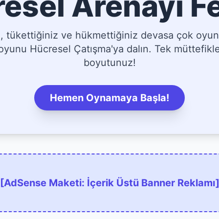
esel Arenayı F
tükettiğiniz ve hükmettiğiniz devasa çok oyun
yunu Hücresel Çatışma'ya dalın. Tek müttefikler
boyutunuz!
Hemen Oynamaya Başla!
[AdSense Maketi: İçerik Üstü Banner Reklamı