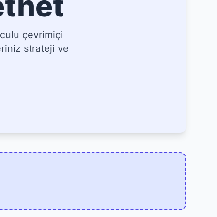
ethet
culu çevrimiçi
iniz strateji ve
]