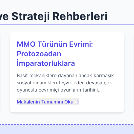
e Strateji Rehberleri
MMO Türünün Evrimi:
Protozoadan
İmparatorluklara
Basit mekaniklere dayanan ancak karmaşık
sosyal dinamikleri teşvik eden devasa çok
oyunculu çevrimiçi oyunların tarihini
keşfedin. Agar.io gibi oyunların mirasına
Makalenin Tamamını Oku →
bakıyoruz...