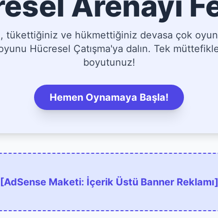
esel Arenayı F
tükettiğiniz ve hükmettiğiniz devasa çok oyun
yunu Hücresel Çatışma'ya dalın. Tek müttefikler
boyutunuz!
Hemen Oynamaya Başla!
[AdSense Maketi: İçerik Üstü Banner Reklamı