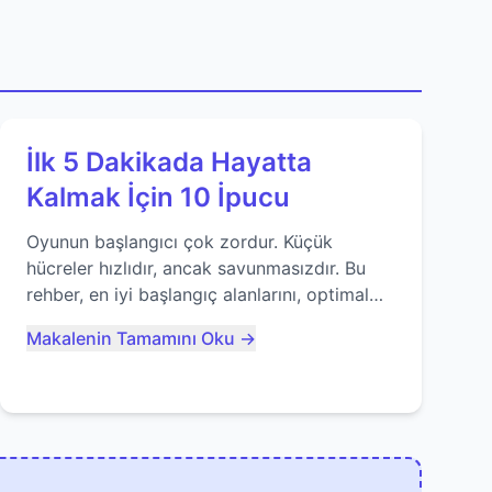
İlk 5 Dakikada Hayatta
Kalmak İçin 10 İpucu
Oyunun başlangıcı çok zordur. Küçük
hücreler hızlıdır, ancak savunmasızdır. Bu
rehber, en iyi başlangıç alanlarını, optimal
yiyecek tüketimini ve devlere erken yem
Makalenin Tamamını Oku →
olmaktan nasıl kaçınacağınızı anlatıyor...