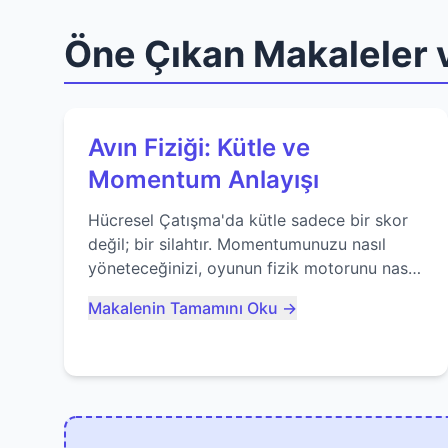
Öne Çıkan Makaleler v
Avın Fiziği: Kütle ve
Momentum Anlayışı
Hücresel Çatışma'da kütle sadece bir skor
değil; bir silahtır. Momentumunuzu nasıl
yöneteceğinizi, oyunun fizik motorunu nasıl
kullanacağınızı ve anlık yutma sanatında
Makalenin Tamamını Oku →
nasıl ustalaşacağınızı öğrenin...