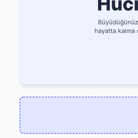
Hücr
Büyüdüğünüz, 
hayatta kalma o