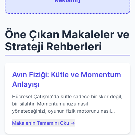
Reklamı]
Öne Çıkan Makaleler ve
Strateji Rehberleri
Avın Fiziği: Kütle ve Momentum
Anlayışı
Hücresel Çatışma'da kütle sadece bir skor değil;
bir silahtır. Momentumunuzu nasıl
yöneteceğinizi, oyunun fizik motorunu nasıl
kullanacağınızı ve anlık yutma sanatında nasıl
Makalenin Tamamını Oku →
ustalaşacağınızı öğrenin...