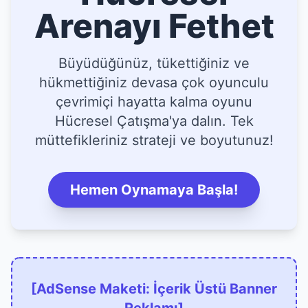
Arenayı Fethet
Büyüdüğünüz, tükettiğiniz ve
hükmettiğiniz devasa çok oyunculu
çevrimiçi hayatta kalma oyunu
Hücresel Çatışma'ya dalın. Tek
müttefikleriniz strateji ve boyutunuz!
Hemen Oynamaya Başla!
[AdSense Maketi: İçerik Üstü Banner