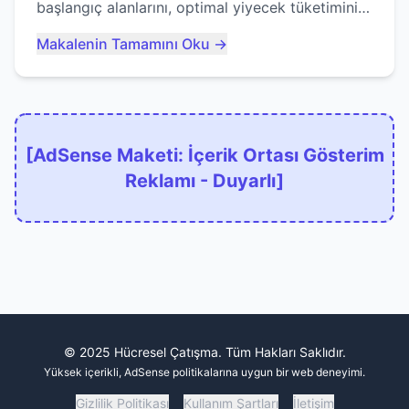
başlangıç alanlarını, optimal yiyecek tüketimini
ve devlere erken yem olmaktan nasıl
Makalenin Tamamını Oku →
kaçınacağınızı anlatıyor...
[AdSense Maketi: İçerik Ortası Gösterim
Reklamı - Duyarlı]
© 2025 Hücresel Çatışma. Tüm Hakları Saklıdır.
Yüksek içerikli, AdSense politikalarına uygun bir web deneyimi.
Gizlilik Politikası
Kullanım Şartları
İletişim