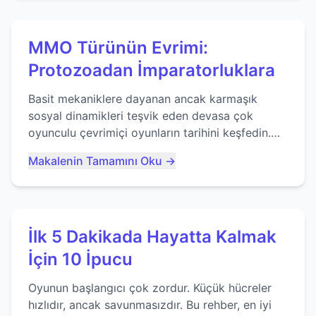
MMO Türünün Evrimi:
Protozoadan İmparatorluklara
Basit mekaniklere dayanan ancak karmaşık
sosyal dinamikleri teşvik eden devasa çok
oyunculu çevrimiçi oyunların tarihini keşfedin.
Agar.io gibi oyunların mirasına bakıyoruz...
Makalenin Tamamını Oku →
İlk 5 Dakikada Hayatta Kalmak
İçin 10 İpucu
Oyunun başlangıcı çok zordur. Küçük hücreler
hızlıdır, ancak savunmasızdır. Bu rehber, en iyi