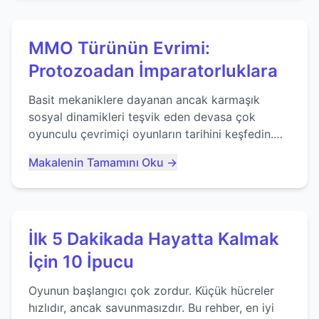
MMO Türünün Evrimi:
Protozoadan İmparatorluklara
Basit mekaniklere dayanan ancak karmaşık
sosyal dinamikleri teşvik eden devasa çok
oyunculu çevrimiçi oyunların tarihini keşfedin.
Agar.io gibi oyunların mirasına bakıyoruz...
Makalenin Tamamını Oku →
İlk 5 Dakikada Hayatta Kalmak
İçin 10 İpucu
Oyunun başlangıcı çok zordur. Küçük hücreler
hızlıdır, ancak savunmasızdır. Bu rehber, en iyi