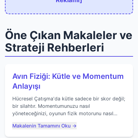
Reklamı]
Öne Çıkan Makaleler ve
Strateji Rehberleri
Avın Fiziği: Kütle ve Momentum
Anlayışı
Hücresel Çatışma'da kütle sadece bir skor değil;
bir silahtır. Momentumunuzu nasıl
yöneteceğinizi, oyunun fizik motorunu nasıl
kullanacağınızı ve anlık yutma sanatında nasıl
Makalenin Tamamını Oku →
ustalaşacağınızı öğrenin...