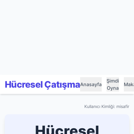
Şimdi
Hücresel Çatışma
Anasayfa
Maka
Oyna
Kullanıcı Kimliği: misafir
Hücresel