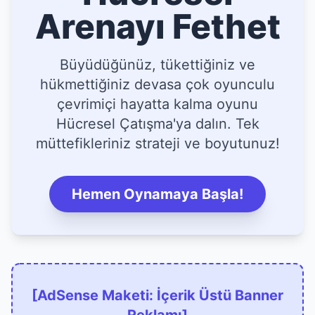
Arenayı Fethet
Büyüdüğünüz, tükettiğiniz ve
hükmettiğiniz devasa çok oyunculu
çevrimiçi hayatta kalma oyunu
Hücresel Çatışma'ya dalın. Tek
müttefikleriniz strateji ve boyutunuz!
Hemen Oynamaya Başla!
[AdSense Maketi: İçerik Üstü Banner