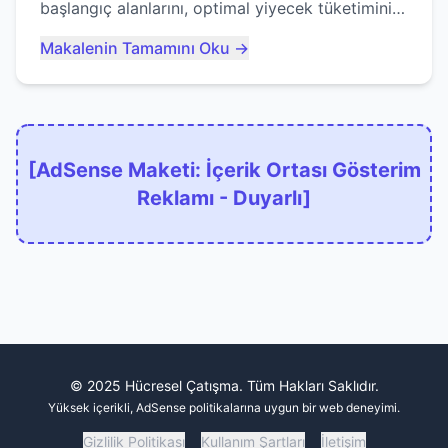
başlangıç alanlarını, optimal yiyecek tüketimini
ve devlere erken yem olmaktan nasıl
Makalenin Tamamını Oku →
kaçınacağınızı anlatıyor...
[AdSense Maketi: İçerik Ortası Gösterim
Reklamı - Duyarlı]
© 2025 Hücresel Çatışma. Tüm Hakları Saklıdır.
Yüksek içerikli, AdSense politikalarına uygun bir web deneyimi.
Gizlilik Politikası
Kullanım Şartları
İletişim