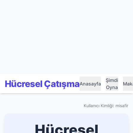
Şimdi
Hücresel Çatışma
Anasayfa
Maka
Oyna
Kullanıcı Kimliği: misafir
Hücresel