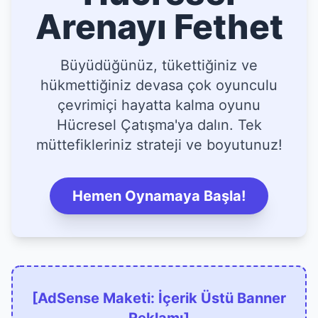
Arenayı Fethet
Büyüdüğünüz, tükettiğiniz ve
hükmettiğiniz devasa çok oyunculu
çevrimiçi hayatta kalma oyunu
Hücresel Çatışma'ya dalın. Tek
müttefikleriniz strateji ve boyutunuz!
Hemen Oynamaya Başla!
[AdSense Maketi: İçerik Üstü Banner