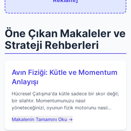
Reklamı]
Öne Çıkan Makaleler ve
Strateji Rehberleri
Avın Fiziği: Kütle ve Momentum
Anlayışı
Hücresel Çatışma'da kütle sadece bir skor değil;
bir silahtır. Momentumunuzu nasıl
yöneteceğinizi, oyunun fizik motorunu nasıl
kullanacağınızı ve anlık yutma sanatında nasıl
Makalenin Tamamını Oku →
ustalaşacağınızı öğrenin...