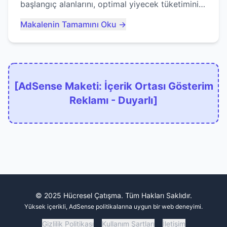
başlangıç alanlarını, optimal yiyecek tüketimini
ve devlere erken yem olmaktan nasıl
Makalenin Tamamını Oku →
kaçınacağınızı anlatıyor...
[AdSense Maketi: İçerik Ortası Gösterim
Reklamı - Duyarlı]
© 2025 Hücresel Çatışma. Tüm Hakları Saklıdır.
Yüksek içerikli, AdSense politikalarına uygun bir web deneyimi.
Gizlilik Politikası
Kullanım Şartları
İletişim