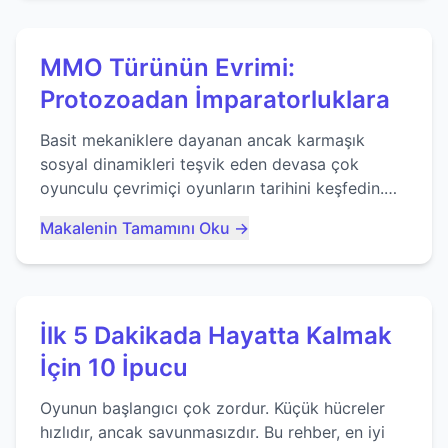
MMO Türünün Evrimi:
Protozoadan İmparatorluklara
Basit mekaniklere dayanan ancak karmaşık
sosyal dinamikleri teşvik eden devasa çok
oyunculu çevrimiçi oyunların tarihini keşfedin.
Agar.io gibi oyunların mirasına bakıyoruz...
Makalenin Tamamını Oku →
İlk 5 Dakikada Hayatta Kalmak
İçin 10 İpucu
Oyunun başlangıcı çok zordur. Küçük hücreler
hızlıdır, ancak savunmasızdır. Bu rehber, en iyi