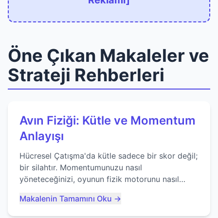
Reklamı]
Öne Çıkan Makaleler ve
Strateji Rehberleri
Avın Fiziği: Kütle ve Momentum
Anlayışı
Hücresel Çatışma'da kütle sadece bir skor değil;
bir silahtır. Momentumunuzu nasıl
yöneteceğinizi, oyunun fizik motorunu nasıl
kullanacağınızı ve anlık yutma sanatında nasıl
Makalenin Tamamını Oku →
ustalaşacağınızı öğrenin...