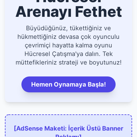
Arenayı Fethet
Büyüdüğünüz, tükettiğiniz ve
hükmettiğiniz devasa çok oyunculu
çevrimiçi hayatta kalma oyunu
Hücresel Çatışma'ya dalın. Tek
müttefikleriniz strateji ve boyutunuz!
Hemen Oynamaya Başla!
[AdSense Maketi: İçerik Üstü Banner