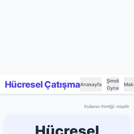
Şimdi
Hücresel Çatışma
Anasayfa
Maka
Oyna
Kullanıcı Kimliği: misafir
Hücresel