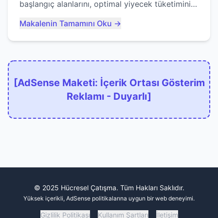
başlangıç alanlarını, optimal yiyecek tüketimini
ve devlere erken yem olmaktan nasıl
Makalenin Tamamını Oku →
kaçınacağınızı anlatıyor...
[AdSense Maketi: İçerik Ortası Gösterim
Reklamı - Duyarlı]
© 2025 Hücresel Çatışma. Tüm Hakları Saklıdır.
Yüksek içerikli, AdSense politikalarına uygun bir web deneyimi.
Gizlilik Politikası
Kullanım Şartları
İletişim