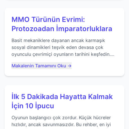
MMO Türünün Evrimi:
Protozoadan İmparatorluklara
Basit mekaniklere dayanan ancak karmaşık
sosyal dinamikleri teşvik eden devasa çok
oyunculu çevrimiçi oyunların tarihini keşfedin.
Agar.io gibi oyunların mirasına bakıyoruz...
Makalenin Tamamını Oku →
İlk 5 Dakikada Hayatta Kalmak
İçin 10 İpucu
Oyunun başlangıcı çok zordur. Küçük hücreler
hızlıdır, ancak savunmasızdır. Bu rehber, en iyi