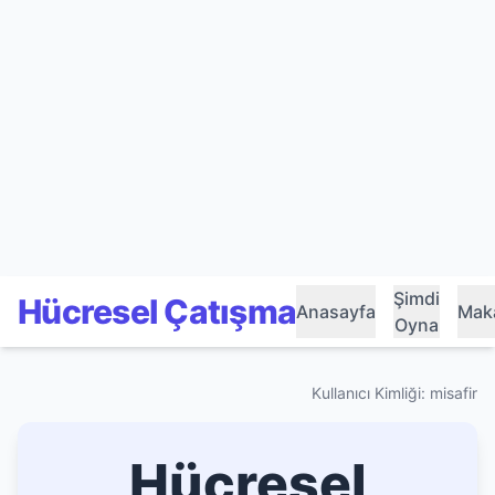
Şimdi
Hücresel Çatışma
Anasayfa
Maka
Oyna
Kullanıcı Kimliği: misafir
Hücresel