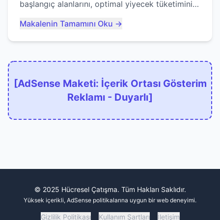
başlangıç alanlarını, optimal yiyecek tüketimini
ve devlere erken yem olmaktan nasıl
Makalenin Tamamını Oku →
kaçınacağınızı anlatıyor...
[AdSense Maketi: İçerik Ortası Gösterim
Reklamı - Duyarlı]
© 2025 Hücresel Çatışma. Tüm Hakları Saklıdır.
Yüksek içerikli, AdSense politikalarına uygun bir web deneyimi.
Gizlilik Politikası
Kullanım Şartları
İletişim