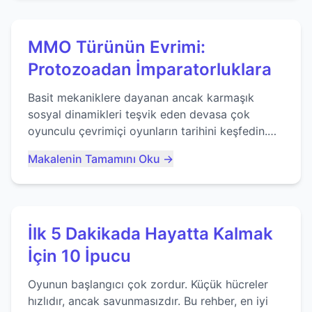
MMO Türünün Evrimi:
Protozoadan İmparatorluklara
Basit mekaniklere dayanan ancak karmaşık
sosyal dinamikleri teşvik eden devasa çok
oyunculu çevrimiçi oyunların tarihini keşfedin.
Agar.io gibi oyunların mirasına bakıyoruz...
Makalenin Tamamını Oku →
İlk 5 Dakikada Hayatta Kalmak
İçin 10 İpucu
Oyunun başlangıcı çok zordur. Küçük hücreler
hızlıdır, ancak savunmasızdır. Bu rehber, en iyi