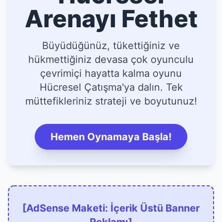
Arenayı Fethet
Büyüdüğünüz, tükettiğiniz ve
hükmettiğiniz devasa çok oyunculu
çevrimiçi hayatta kalma oyunu
Hücresel Çatışma'ya dalın. Tek
müttefikleriniz strateji ve boyutunuz!
Hemen Oynamaya Başla!
[AdSense Maketi: İçerik Üstü Banner