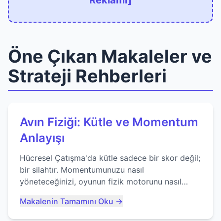
Reklamı]
Öne Çıkan Makaleler ve
Strateji Rehberleri
Avın Fiziği: Kütle ve Momentum
Anlayışı
Hücresel Çatışma'da kütle sadece bir skor değil;
bir silahtır. Momentumunuzu nasıl
yöneteceğinizi, oyunun fizik motorunu nasıl
kullanacağınızı ve anlık yutma sanatında nasıl
Makalenin Tamamını Oku →
ustalaşacağınızı öğrenin...