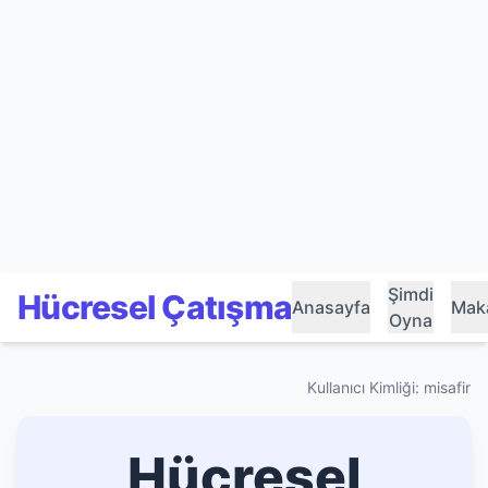
Şimdi
Hücresel Çatışma
Anasayfa
Maka
Oyna
Kullanıcı Kimliği: misafir
Hücresel