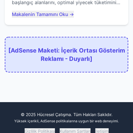
başlangıç alanlarını, optimal yiyecek tüketimini
ve devlere erken yem olmaktan nasıl
Makalenin Tamamını Oku →
kaçınacağınızı anlatıyor...
[AdSense Maketi: İçerik Ortası Gösterim
Reklamı - Duyarlı]
© 2025 Hücresel Çatışma. Tüm Hakları Saklıdır.
Yüksek içerikli, AdSense politikalarına uygun bir web deneyimi.
Gizlilik Politikası
Kullanım Şartları
İletişim