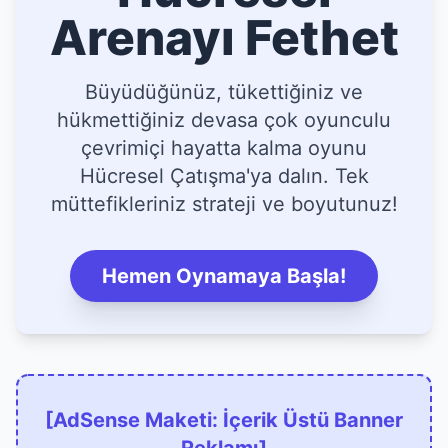
Arenayı Fethet
Büyüdüğünüz, tükettiğiniz ve
hükmettiğiniz devasa çok oyunculu
çevrimiçi hayatta kalma oyunu
Hücresel Çatışma'ya dalın. Tek
müttefikleriniz strateji ve boyutunuz!
Hemen Oynamaya Başla!
[AdSense Maketi: İçerik Üstü Banner