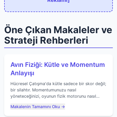
Reklamı]
Öne Çıkan Makaleler ve
Strateji Rehberleri
Avın Fiziği: Kütle ve Momentum
Anlayışı
Hücresel Çatışma'da kütle sadece bir skor değil;
bir silahtır. Momentumunuzu nasıl
yöneteceğinizi, oyunun fizik motorunu nasıl
kullanacağınızı ve anlık yutma sanatında nasıl
Makalenin Tamamını Oku →
ustalaşacağınızı öğrenin...