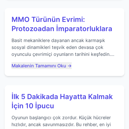
MMO Türünün Evrimi:
Protozoadan İmparatorluklara
Basit mekaniklere dayanan ancak karmaşık
sosyal dinamikleri teşvik eden devasa çok
oyunculu çevrimiçi oyunların tarihini keşfedin.
Agar.io gibi oyunların mirasına bakıyoruz...
Makalenin Tamamını Oku →
İlk 5 Dakikada Hayatta Kalmak
İçin 10 İpucu
Oyunun başlangıcı çok zordur. Küçük hücreler
hızlıdır, ancak savunmasızdır. Bu rehber, en iyi