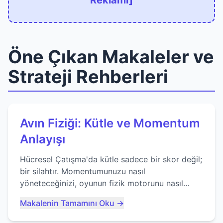
Reklamı]
Öne Çıkan Makaleler ve
Strateji Rehberleri
Avın Fiziği: Kütle ve Momentum
Anlayışı
Hücresel Çatışma'da kütle sadece bir skor değil;
bir silahtır. Momentumunuzu nasıl
yöneteceğinizi, oyunun fizik motorunu nasıl
kullanacağınızı ve anlık yutma sanatında nasıl
Makalenin Tamamını Oku →
ustalaşacağınızı öğrenin...