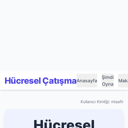
Şimdi
Hücresel Çatışma
Anasayfa
Maka
Oyna
Kullanıcı Kimliği: misafir
Hücresel