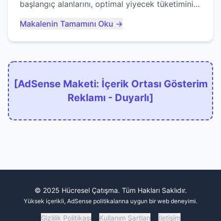
başlangıç alanlarını, optimal yiyecek tüketimini
ve devlere erken yem olmaktan nasıl
Makalenin Tamamını Oku →
kaçınacağınızı anlatıyor...
[AdSense Maketi: İçerik Ortası Gösterim
Reklamı - Duyarlı]
© 2025 Hücresel Çatışma. Tüm Hakları Saklıdır.
Yüksek içerikli, AdSense politikalarına uygun bir web deneyimi.
Gizlilik Politikası
Kullanım Şartları
İletişim