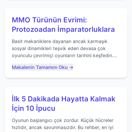
MMO Türünün Evrimi:
Protozoadan İmparatorluklara
Basit mekaniklere dayanan ancak karmaşık
sosyal dinamikleri teşvik eden devasa çok
oyunculu çevrimiçi oyunların tarihini keşfedin.
Agar.io gibi oyunların mirasına bakıyoruz...
Makalenin Tamamını Oku →
İlk 5 Dakikada Hayatta Kalmak
İçin 10 İpucu
Oyunun başlangıcı çok zordur. Küçük hücreler
hızlıdır, ancak savunmasızdır. Bu rehber, en iyi