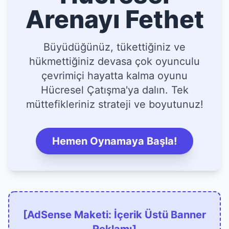
Arenayı Fethet
Büyüdüğünüz, tükettiğiniz ve
hükmettiğiniz devasa çok oyunculu
çevrimiçi hayatta kalma oyunu
Hücresel Çatışma'ya dalın. Tek
müttefikleriniz strateji ve boyutunuz!
Hemen Oynamaya Başla!
[AdSense Maketi: İçerik Üstü Banner