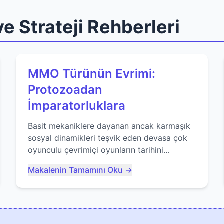
e Strateji Rehberleri
MMO Türünün Evrimi:
Protozoadan
İmparatorluklara
Basit mekaniklere dayanan ancak karmaşık
sosyal dinamikleri teşvik eden devasa çok
oyunculu çevrimiçi oyunların tarihini
keşfedin. Agar.io gibi oyunların mirasına
Makalenin Tamamını Oku →
bakıyoruz...