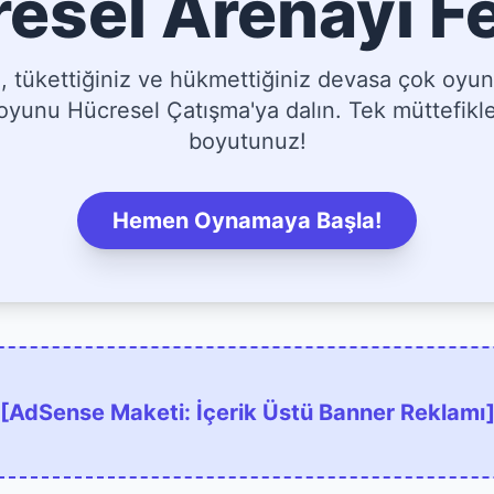
esel Arenayı F
tükettiğiniz ve hükmettiğiniz devasa çok oyun
yunu Hücresel Çatışma'ya dalın. Tek müttefikler
boyutunuz!
Hemen Oynamaya Başla!
[AdSense Maketi: İçerik Üstü Banner Reklamı