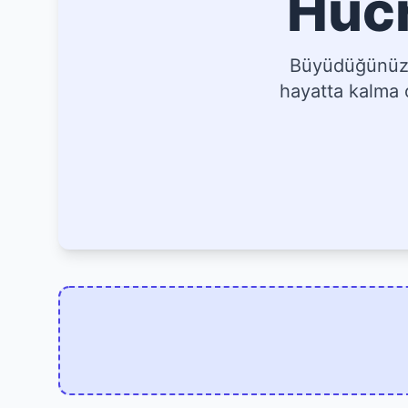
Hücr
Büyüdüğünüz, 
hayatta kalma o