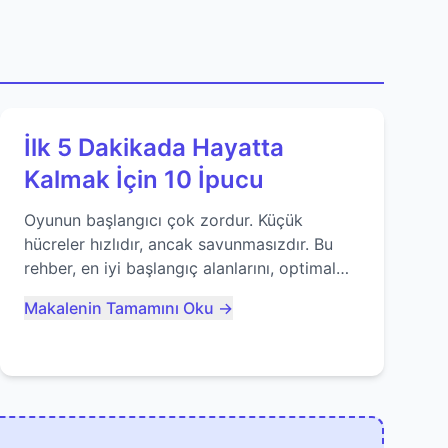
İlk 5 Dakikada Hayatta
Kalmak İçin 10 İpucu
Oyunun başlangıcı çok zordur. Küçük
hücreler hızlıdır, ancak savunmasızdır. Bu
rehber, en iyi başlangıç alanlarını, optimal
yiyecek tüketimini ve devlere erken yem
Makalenin Tamamını Oku →
olmaktan nasıl kaçınacağınızı anlatıyor...