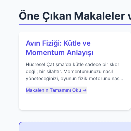
Öne Çıkan Makaleler v
Avın Fiziği: Kütle ve
Momentum Anlayışı
Hücresel Çatışma'da kütle sadece bir skor
değil; bir silahtır. Momentumunuzu nasıl
yöneteceğinizi, oyunun fizik motorunu nasıl
kullanacağınızı ve anlık yutma sanatında
Makalenin Tamamını Oku →
nasıl ustalaşacağınızı öğrenin...