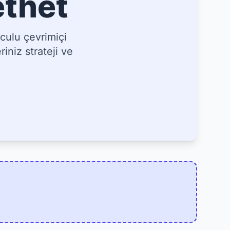
ethet
culu çevrimiçi
iniz strateji ve
]