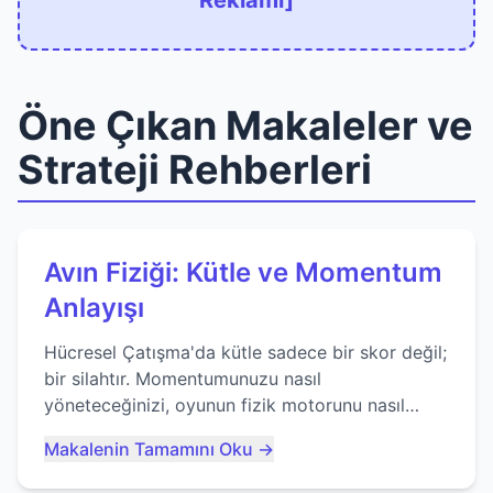
Reklamı]
Öne Çıkan Makaleler ve
Strateji Rehberleri
Avın Fiziği: Kütle ve Momentum
Anlayışı
Hücresel Çatışma'da kütle sadece bir skor değil;
bir silahtır. Momentumunuzu nasıl
yöneteceğinizi, oyunun fizik motorunu nasıl
kullanacağınızı ve anlık yutma sanatında nasıl
Makalenin Tamamını Oku →
ustalaşacağınızı öğrenin...