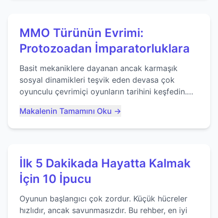
MMO Türünün Evrimi:
Protozoadan İmparatorluklara
Basit mekaniklere dayanan ancak karmaşık
sosyal dinamikleri teşvik eden devasa çok
oyunculu çevrimiçi oyunların tarihini keşfedin.
Agar.io gibi oyunların mirasına bakıyoruz...
Makalenin Tamamını Oku →
İlk 5 Dakikada Hayatta Kalmak
İçin 10 İpucu
Oyunun başlangıcı çok zordur. Küçük hücreler
hızlıdır, ancak savunmasızdır. Bu rehber, en iyi