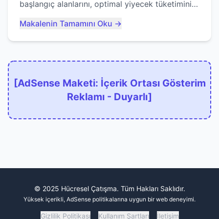
başlangıç alanlarını, optimal yiyecek tüketimini
ve devlere erken yem olmaktan nasıl
Makalenin Tamamını Oku →
kaçınacağınızı anlatıyor...
[AdSense Maketi: İçerik Ortası Gösterim
Reklamı - Duyarlı]
© 2025 Hücresel Çatışma. Tüm Hakları Saklıdır.
Yüksek içerikli, AdSense politikalarına uygun bir web deneyimi.
Gizlilik Politikası
Kullanım Şartları
İletişim