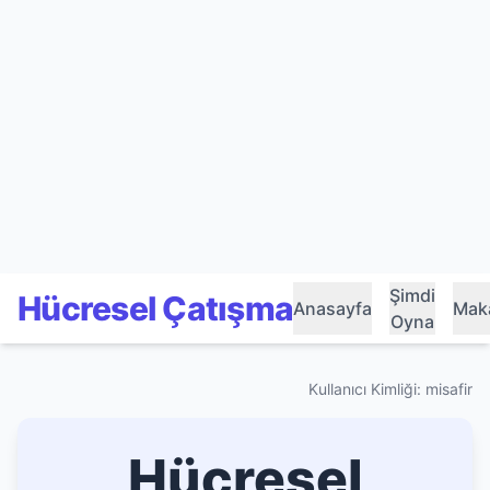
Şimdi
Hücresel Çatışma
Anasayfa
Maka
Oyna
Kullanıcı Kimliği: misafir
Hücresel