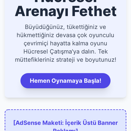
Arenayı Fethet
Büyüdüğünüz, tükettiğiniz ve
hükmettiğiniz devasa çok oyunculu
çevrimiçi hayatta kalma oyunu
Hücresel Çatışma'ya dalın. Tek
müttefikleriniz strateji ve boyutunuz!
Hemen Oynamaya Başla!
[AdSense Maketi: İçerik Üstü Banner