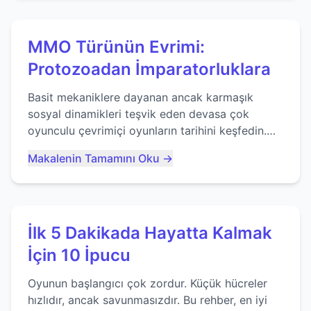
MMO Türünün Evrimi:
Protozoadan İmparatorluklara
Basit mekaniklere dayanan ancak karmaşık
sosyal dinamikleri teşvik eden devasa çok
oyunculu çevrimiçi oyunların tarihini keşfedin.
Agar.io gibi oyunların mirasına bakıyoruz...
Makalenin Tamamını Oku →
İlk 5 Dakikada Hayatta Kalmak
İçin 10 İpucu
Oyunun başlangıcı çok zordur. Küçük hücreler
hızlıdır, ancak savunmasızdır. Bu rehber, en iyi