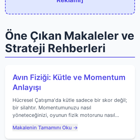
Reklamı]
Öne Çıkan Makaleler ve
Strateji Rehberleri
Avın Fiziği: Kütle ve Momentum
Anlayışı
Hücresel Çatışma'da kütle sadece bir skor değil;
bir silahtır. Momentumunuzu nasıl
yöneteceğinizi, oyunun fizik motorunu nasıl
kullanacağınızı ve anlık yutma sanatında nasıl
Makalenin Tamamını Oku →
ustalaşacağınızı öğrenin...