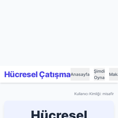
Şimdi
Hücresel Çatışma
Anasayfa
Maka
Oyna
Kullanıcı Kimliği: misafir
Hücresel