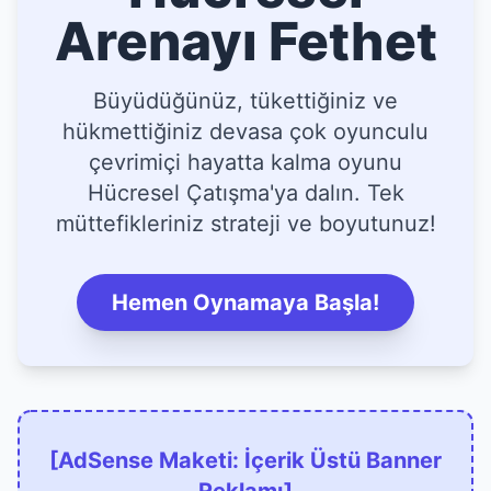
Arenayı Fethet
Büyüdüğünüz, tükettiğiniz ve
hükmettiğiniz devasa çok oyunculu
çevrimiçi hayatta kalma oyunu
Hücresel Çatışma'ya dalın. Tek
müttefikleriniz strateji ve boyutunuz!
Hemen Oynamaya Başla!
[AdSense Maketi: İçerik Üstü Banner