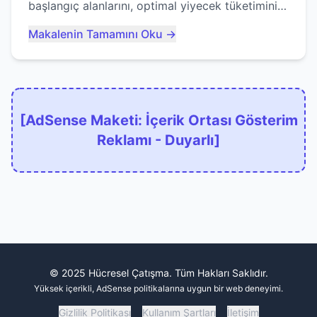
başlangıç alanlarını, optimal yiyecek tüketimini
ve devlere erken yem olmaktan nasıl
Makalenin Tamamını Oku →
kaçınacağınızı anlatıyor...
[AdSense Maketi: İçerik Ortası Gösterim
Reklamı - Duyarlı]
© 2025 Hücresel Çatışma. Tüm Hakları Saklıdır.
Yüksek içerikli, AdSense politikalarına uygun bir web deneyimi.
Gizlilik Politikası
Kullanım Şartları
İletişim