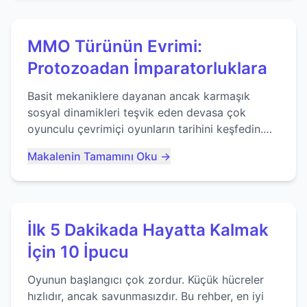
MMO Türünün Evrimi:
Protozoadan İmparatorluklara
Basit mekaniklere dayanan ancak karmaşık
sosyal dinamikleri teşvik eden devasa çok
oyunculu çevrimiçi oyunların tarihini keşfedin.
Agar.io gibi oyunların mirasına bakıyoruz...
Makalenin Tamamını Oku →
İlk 5 Dakikada Hayatta Kalmak
İçin 10 İpucu
Oyunun başlangıcı çok zordur. Küçük hücreler
hızlıdır, ancak savunmasızdır. Bu rehber, en iyi