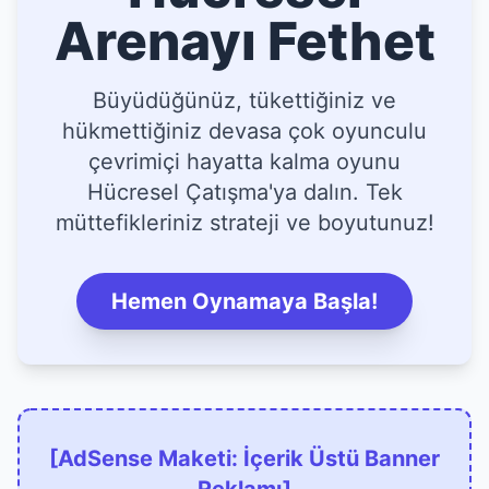
Arenayı Fethet
Büyüdüğünüz, tükettiğiniz ve
hükmettiğiniz devasa çok oyunculu
çevrimiçi hayatta kalma oyunu
Hücresel Çatışma'ya dalın. Tek
müttefikleriniz strateji ve boyutunuz!
Hemen Oynamaya Başla!
[AdSense Maketi: İçerik Üstü Banner