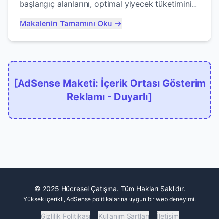
başlangıç alanlarını, optimal yiyecek tüketimini
ve devlere erken yem olmaktan nasıl
Makalenin Tamamını Oku →
kaçınacağınızı anlatıyor...
[AdSense Maketi: İçerik Ortası Gösterim
Reklamı - Duyarlı]
© 2025 Hücresel Çatışma. Tüm Hakları Saklıdır.
Yüksek içerikli, AdSense politikalarına uygun bir web deneyimi.
Gizlilik Politikası
Kullanım Şartları
İletişim