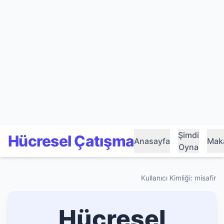
Şimdi
Hücresel Çatışma
Anasayfa
Maka
Oyna
Kullanıcı Kimliği: misafir
Hücresel