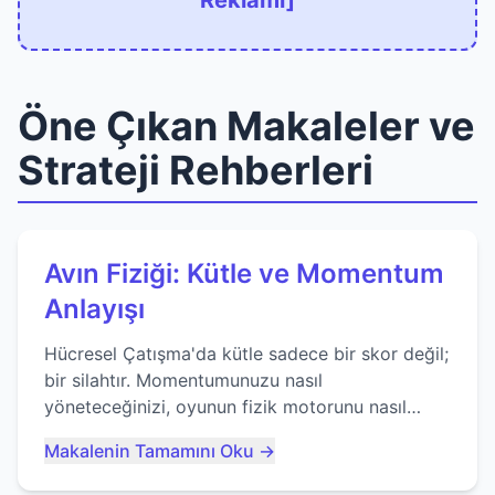
Reklamı]
Öne Çıkan Makaleler ve
Strateji Rehberleri
Avın Fiziği: Kütle ve Momentum
Anlayışı
Hücresel Çatışma'da kütle sadece bir skor değil;
bir silahtır. Momentumunuzu nasıl
yöneteceğinizi, oyunun fizik motorunu nasıl
kullanacağınızı ve anlık yutma sanatında nasıl
Makalenin Tamamını Oku →
ustalaşacağınızı öğrenin...