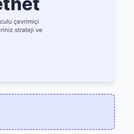
ethet
culu çevrimiçi
iniz strateji ve
]