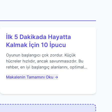
İlk 5 Dakikada Hayatta
Kalmak İçin 10 İpucu
Oyunun başlangıcı çok zordur. Küçük
hücreler hızlıdır, ancak savunmasızdır. Bu
rehber, en iyi başlangıç alanlarını, optimal
yiyecek tüketimini ve devlere erken yem
Makalenin Tamamını Oku →
olmaktan nasıl kaçınacağınızı anlatıyor...