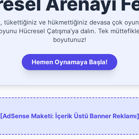
esel Arenayı F
tükettiğiniz ve hükmettiğiniz devasa çok oyun
yunu Hücresel Çatışma'ya dalın. Tek müttefikler
boyutunuz!
Hemen Oynamaya Başla!
[AdSense Maketi: İçerik Üstü Banner Reklamı