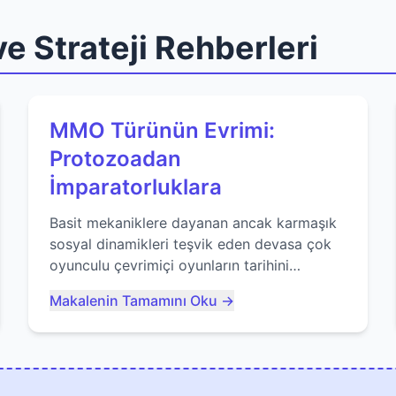
e Strateji Rehberleri
MMO Türünün Evrimi:
Protozoadan
İmparatorluklara
Basit mekaniklere dayanan ancak karmaşık
sosyal dinamikleri teşvik eden devasa çok
oyunculu çevrimiçi oyunların tarihini
keşfedin. Agar.io gibi oyunların mirasına
Makalenin Tamamını Oku →
bakıyoruz...