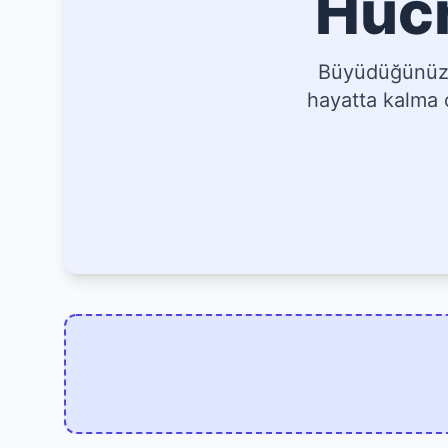
Hücr
Büyüdüğünüz, 
hayatta kalma o