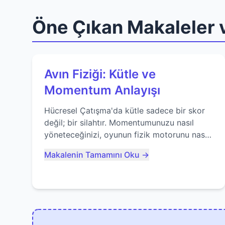
Öne Çıkan Makaleler v
Avın Fiziği: Kütle ve
Momentum Anlayışı
Hücresel Çatışma'da kütle sadece bir skor
değil; bir silahtır. Momentumunuzu nasıl
yöneteceğinizi, oyunun fizik motorunu nasıl
kullanacağınızı ve anlık yutma sanatında
Makalenin Tamamını Oku →
nasıl ustalaşacağınızı öğrenin...