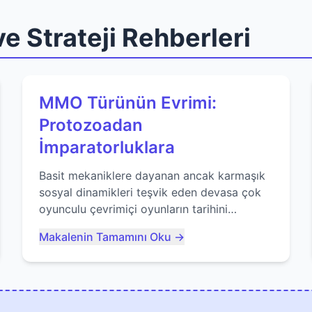
e Strateji Rehberleri
MMO Türünün Evrimi:
Protozoadan
İmparatorluklara
Basit mekaniklere dayanan ancak karmaşık
sosyal dinamikleri teşvik eden devasa çok
oyunculu çevrimiçi oyunların tarihini
keşfedin. Agar.io gibi oyunların mirasına
Makalenin Tamamını Oku →
bakıyoruz...