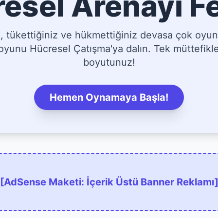
esel Arenayı F
tükettiğiniz ve hükmettiğiniz devasa çok oyun
yunu Hücresel Çatışma'ya dalın. Tek müttefikler
boyutunuz!
Hemen Oynamaya Başla!
[AdSense Maketi: İçerik Üstü Banner Reklamı