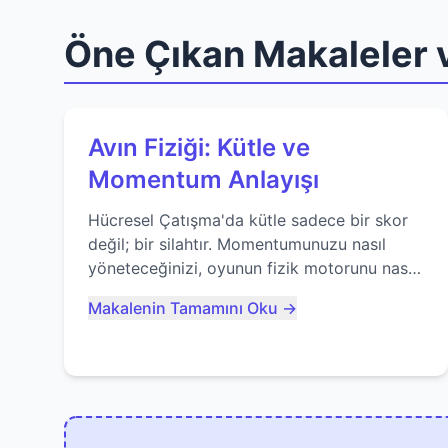
Öne Çıkan Makaleler v
Avın Fiziği: Kütle ve
Momentum Anlayışı
Hücresel Çatışma'da kütle sadece bir skor
değil; bir silahtır. Momentumunuzu nasıl
yöneteceğinizi, oyunun fizik motorunu nasıl
kullanacağınızı ve anlık yutma sanatında
Makalenin Tamamını Oku →
nasıl ustalaşacağınızı öğrenin...