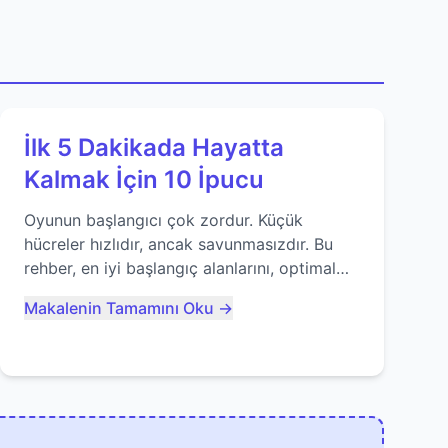
İlk 5 Dakikada Hayatta
Kalmak İçin 10 İpucu
Oyunun başlangıcı çok zordur. Küçük
hücreler hızlıdır, ancak savunmasızdır. Bu
rehber, en iyi başlangıç alanlarını, optimal
yiyecek tüketimini ve devlere erken yem
Makalenin Tamamını Oku →
olmaktan nasıl kaçınacağınızı anlatıyor...