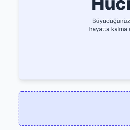
Hücr
Büyüdüğünüz, 
hayatta kalma o