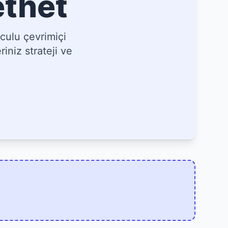
ethet
culu çevrimiçi
iniz strateji ve
]