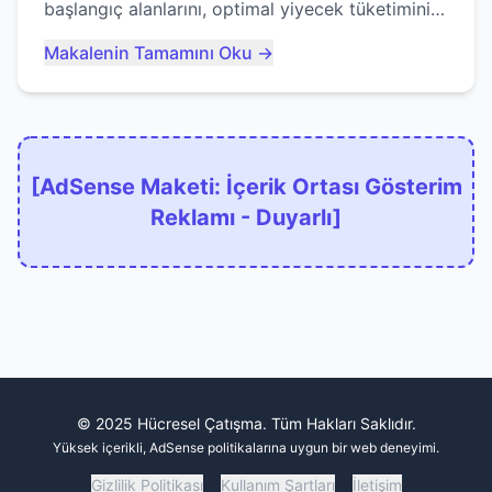
başlangıç alanlarını, optimal yiyecek tüketimini
ve devlere erken yem olmaktan nasıl
Makalenin Tamamını Oku →
kaçınacağınızı anlatıyor...
[AdSense Maketi: İçerik Ortası Gösterim
Reklamı - Duyarlı]
© 2025 Hücresel Çatışma. Tüm Hakları Saklıdır.
Yüksek içerikli, AdSense politikalarına uygun bir web deneyimi.
Gizlilik Politikası
Kullanım Şartları
İletişim