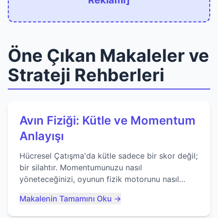
Reklamı]
Öne Çıkan Makaleler ve
Strateji Rehberleri
Avın Fiziği: Kütle ve Momentum
Anlayışı
Hücresel Çatışma'da kütle sadece bir skor değil;
bir silahtır. Momentumunuzu nasıl
yöneteceğinizi, oyunun fizik motorunu nasıl
kullanacağınızı ve anlık yutma sanatında nasıl
Makalenin Tamamını Oku →
ustalaşacağınızı öğrenin...