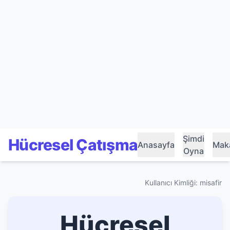
Şimdi
Hücresel Çatışma
Anasayfa
Maka
Oyna
Kullanıcı Kimliği: misafir
Hücresel