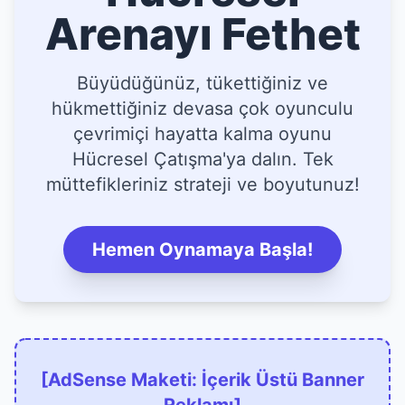
Arenayı Fethet
Büyüdüğünüz, tükettiğiniz ve
hükmettiğiniz devasa çok oyunculu
çevrimiçi hayatta kalma oyunu
Hücresel Çatışma'ya dalın. Tek
müttefikleriniz strateji ve boyutunuz!
Hemen Oynamaya Başla!
[AdSense Maketi: İçerik Üstü Banner