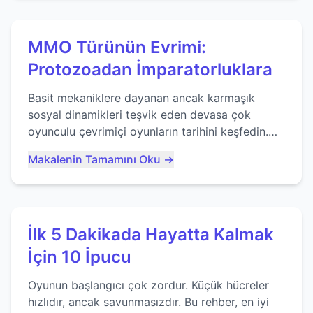
MMO Türünün Evrimi:
Protozoadan İmparatorluklara
Basit mekaniklere dayanan ancak karmaşık
sosyal dinamikleri teşvik eden devasa çok
oyunculu çevrimiçi oyunların tarihini keşfedin.
Agar.io gibi oyunların mirasına bakıyoruz...
Makalenin Tamamını Oku →
İlk 5 Dakikada Hayatta Kalmak
İçin 10 İpucu
Oyunun başlangıcı çok zordur. Küçük hücreler
hızlıdır, ancak savunmasızdır. Bu rehber, en iyi