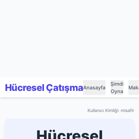
Şimdi
Hücresel Çatışma
Anasayfa
Maka
Oyna
Kullanıcı Kimliği: misafir
Hücresel