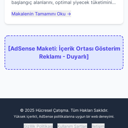
başlangıç alanlarını, optimal yiyecek tüketimini
ve devlere erken yem olmaktan nasıl
Makalenin Tamamını Oku →
kaçınacağınızı anlatıyor...
[AdSense Maketi: İçerik Ortası Gösterim
Reklamı - Duyarlı]
© 2025 Hücresel Çatışma. Tüm Hakları Saklıdır.
Yüksek içerikli, AdSense politikalarına uygun bir web deneyimi.
Gizlilik Politikası
Kullanım Şartları
İletişim