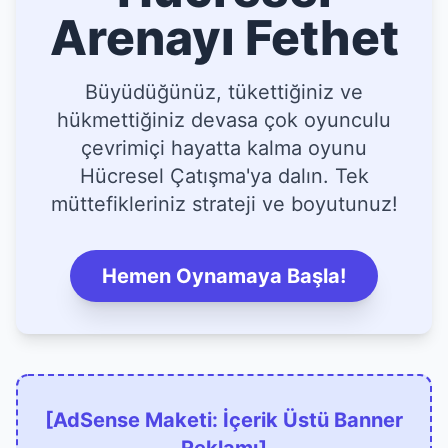
Arenayı Fethet
Büyüdüğünüz, tükettiğiniz ve
hükmettiğiniz devasa çok oyunculu
çevrimiçi hayatta kalma oyunu
Hücresel Çatışma'ya dalın. Tek
müttefikleriniz strateji ve boyutunuz!
Hemen Oynamaya Başla!
[AdSense Maketi: İçerik Üstü Banner