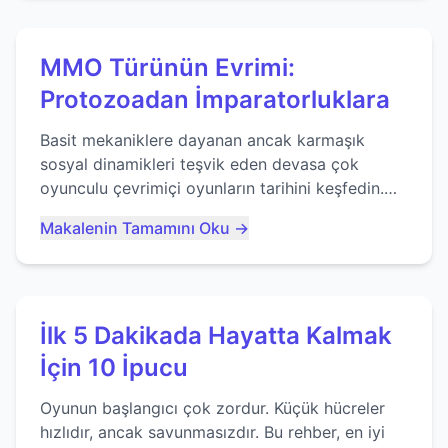
MMO Türünün Evrimi:
Protozoadan İmparatorluklara
Basit mekaniklere dayanan ancak karmaşık
sosyal dinamikleri teşvik eden devasa çok
oyunculu çevrimiçi oyunların tarihini keşfedin.
Agar.io gibi oyunların mirasına bakıyoruz...
Makalenin Tamamını Oku →
İlk 5 Dakikada Hayatta Kalmak
İçin 10 İpucu
Oyunun başlangıcı çok zordur. Küçük hücreler
hızlıdır, ancak savunmasızdır. Bu rehber, en iyi