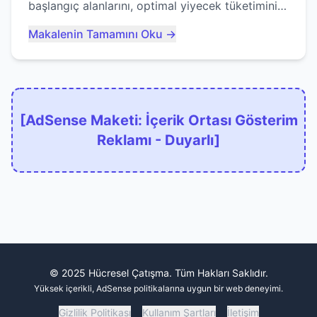
başlangıç alanlarını, optimal yiyecek tüketimini
ve devlere erken yem olmaktan nasıl
Makalenin Tamamını Oku →
kaçınacağınızı anlatıyor...
[AdSense Maketi: İçerik Ortası Gösterim
Reklamı - Duyarlı]
© 2025 Hücresel Çatışma. Tüm Hakları Saklıdır.
Yüksek içerikli, AdSense politikalarına uygun bir web deneyimi.
Gizlilik Politikası
Kullanım Şartları
İletişim