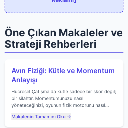
Reklamı]
Öne Çıkan Makaleler ve
Strateji Rehberleri
Avın Fiziği: Kütle ve Momentum
Anlayışı
Hücresel Çatışma'da kütle sadece bir skor değil;
bir silahtır. Momentumunuzu nasıl
yöneteceğinizi, oyunun fizik motorunu nasıl
kullanacağınızı ve anlık yutma sanatında nasıl
Makalenin Tamamını Oku →
ustalaşacağınızı öğrenin...