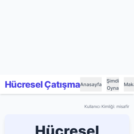
Şimdi
Hücresel Çatışma
Anasayfa
Maka
Oyna
Kullanıcı Kimliği: misafir
Hücresel