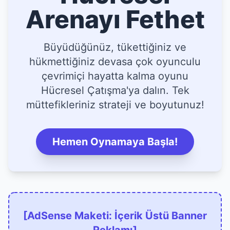
Arenayı Fethet
Büyüdüğünüz, tükettiğiniz ve
hükmettiğiniz devasa çok oyunculu
çevrimiçi hayatta kalma oyunu
Hücresel Çatışma'ya dalın. Tek
müttefikleriniz strateji ve boyutunuz!
Hemen Oynamaya Başla!
[AdSense Maketi: İçerik Üstü Banner