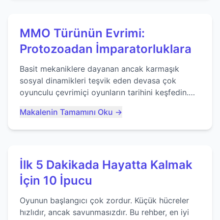
MMO Türünün Evrimi:
Protozoadan İmparatorluklara
Basit mekaniklere dayanan ancak karmaşık
sosyal dinamikleri teşvik eden devasa çok
oyunculu çevrimiçi oyunların tarihini keşfedin.
Agar.io gibi oyunların mirasına bakıyoruz...
Makalenin Tamamını Oku →
İlk 5 Dakikada Hayatta Kalmak
İçin 10 İpucu
Oyunun başlangıcı çok zordur. Küçük hücreler
hızlıdır, ancak savunmasızdır. Bu rehber, en iyi