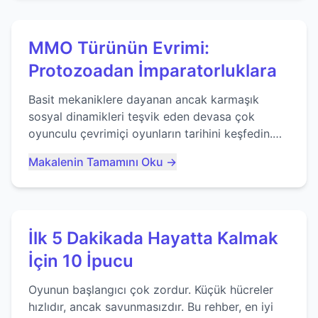
MMO Türünün Evrimi:
Protozoadan İmparatorluklara
Basit mekaniklere dayanan ancak karmaşık
sosyal dinamikleri teşvik eden devasa çok
oyunculu çevrimiçi oyunların tarihini keşfedin.
Agar.io gibi oyunların mirasına bakıyoruz...
Makalenin Tamamını Oku →
İlk 5 Dakikada Hayatta Kalmak
İçin 10 İpucu
Oyunun başlangıcı çok zordur. Küçük hücreler
hızlıdır, ancak savunmasızdır. Bu rehber, en iyi