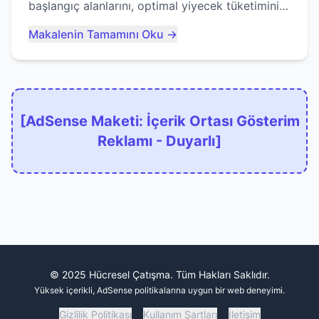
başlangıç alanlarını, optimal yiyecek tüketimini
ve devlere erken yem olmaktan nasıl
Makalenin Tamamını Oku →
kaçınacağınızı anlatıyor...
[AdSense Maketi: İçerik Ortası Gösterim
Reklamı - Duyarlı]
© 2025 Hücresel Çatışma. Tüm Hakları Saklıdır.
Yüksek içerikli, AdSense politikalarına uygun bir web deneyimi.
Gizlilik Politikası
Kullanım Şartları
İletişim