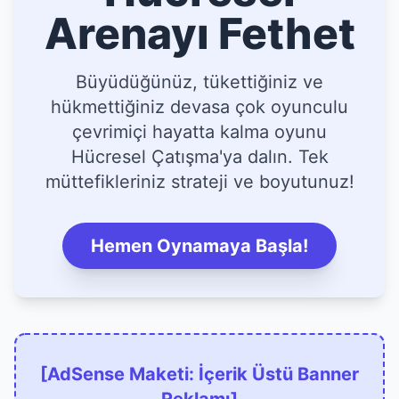
Arenayı Fethet
Büyüdüğünüz, tükettiğiniz ve
hükmettiğiniz devasa çok oyunculu
çevrimiçi hayatta kalma oyunu
Hücresel Çatışma'ya dalın. Tek
müttefikleriniz strateji ve boyutunuz!
Hemen Oynamaya Başla!
[AdSense Maketi: İçerik Üstü Banner