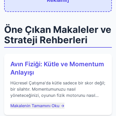
Reklamı]
Öne Çıkan Makaleler ve
Strateji Rehberleri
Avın Fiziği: Kütle ve Momentum
Anlayışı
Hücresel Çatışma'da kütle sadece bir skor değil;
bir silahtır. Momentumunuzu nasıl
yöneteceğinizi, oyunun fizik motorunu nasıl
kullanacağınızı ve anlık yutma sanatında nasıl
Makalenin Tamamını Oku →
ustalaşacağınızı öğrenin...