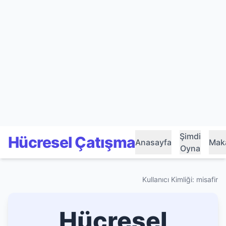
Şimdi
Hücresel Çatışma
Anasayfa
Maka
Oyna
Kullanıcı Kimliği: misafir
Hücresel