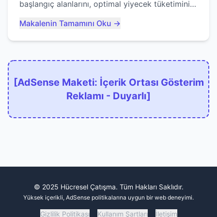
başlangıç alanlarını, optimal yiyecek tüketimini
ve devlere erken yem olmaktan nasıl
Makalenin Tamamını Oku →
kaçınacağınızı anlatıyor...
[AdSense Maketi: İçerik Ortası Gösterim
Reklamı - Duyarlı]
© 2025 Hücresel Çatışma. Tüm Hakları Saklıdır.
Yüksek içerikli, AdSense politikalarına uygun bir web deneyimi.
Gizlilik Politikası
Kullanım Şartları
İletişim