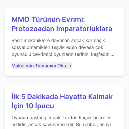
MMO Türünün Evrimi:
Protozoadan İmparatorluklara
Basit mekaniklere dayanan ancak karmaşık
sosyal dinamikleri teşvik eden devasa çok
oyunculu çevrimiçi oyunların tarihini keşfedin.
Agar.io gibi oyunların mirasına bakıyoruz...
Makalenin Tamamını Oku →
İlk 5 Dakikada Hayatta Kalmak
İçin 10 İpucu
Oyunun başlangıcı çok zordur. Küçük hücreler
hızlıdır, ancak savunmasızdır. Bu rehber, en iyi