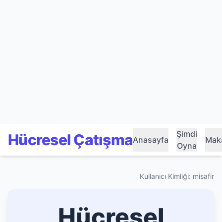
Şimdi
Hücresel Çatışma
Anasayfa
Maka
Oyna
Kullanıcı Kimliği: misafir
Hücresel