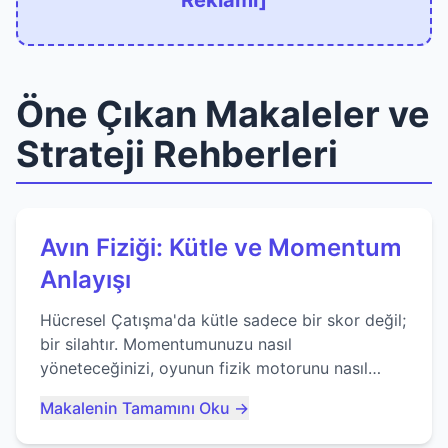
Reklamı]
Öne Çıkan Makaleler ve
Strateji Rehberleri
Avın Fiziği: Kütle ve Momentum
Anlayışı
Hücresel Çatışma'da kütle sadece bir skor değil;
bir silahtır. Momentumunuzu nasıl
yöneteceğinizi, oyunun fizik motorunu nasıl
kullanacağınızı ve anlık yutma sanatında nasıl
Makalenin Tamamını Oku →
ustalaşacağınızı öğrenin...