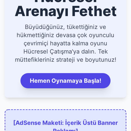
Arenayı Fethet
Büyüdüğünüz, tükettiğiniz ve
hükmettiğiniz devasa çok oyunculu
çevrimiçi hayatta kalma oyunu
Hücresel Çatışma'ya dalın. Tek
müttefikleriniz strateji ve boyutunuz!
Hemen Oynamaya Başla!
[AdSense Maketi: İçerik Üstü Banner