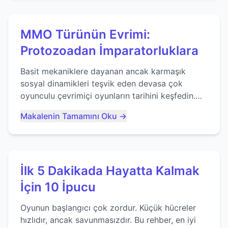
MMO Türünün Evrimi:
Protozoadan İmparatorluklara
Basit mekaniklere dayanan ancak karmaşık
sosyal dinamikleri teşvik eden devasa çok
oyunculu çevrimiçi oyunların tarihini keşfedin.
Agar.io gibi oyunların mirasına bakıyoruz...
Makalenin Tamamını Oku →
İlk 5 Dakikada Hayatta Kalmak
İçin 10 İpucu
Oyunun başlangıcı çok zordur. Küçük hücreler
hızlıdır, ancak savunmasızdır. Bu rehber, en iyi