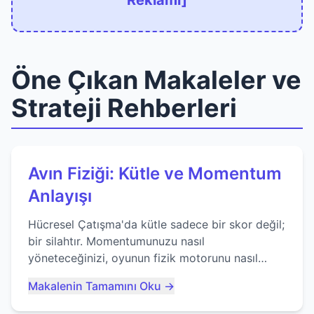
Reklamı]
Öne Çıkan Makaleler ve
Strateji Rehberleri
Avın Fiziği: Kütle ve Momentum
Anlayışı
Hücresel Çatışma'da kütle sadece bir skor değil;
bir silahtır. Momentumunuzu nasıl
yöneteceğinizi, oyunun fizik motorunu nasıl
kullanacağınızı ve anlık yutma sanatında nasıl
Makalenin Tamamını Oku →
ustalaşacağınızı öğrenin...