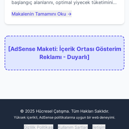
başlangıç alanlarını, optimal yiyecek tüketimini
ve devlere erken yem olmaktan nasıl
Makalenin Tamamını Oku →
kaçınacağınızı anlatıyor...
[AdSense Maketi: İçerik Ortası Gösterim
Reklamı - Duyarlı]
© 2025 Hücresel Çatışma. Tüm Hakları Saklıdır.
Yüksek içerikli, AdSense politikalarına uygun bir web deneyimi.
Gizlilik Politikası
Kullanım Şartları
İletişim