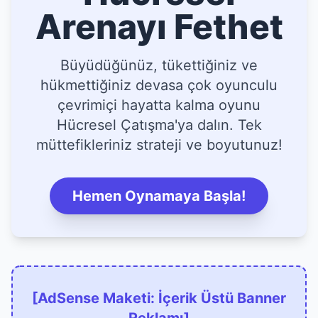
Arenayı Fethet
Büyüdüğünüz, tükettiğiniz ve
hükmettiğiniz devasa çok oyunculu
çevrimiçi hayatta kalma oyunu
Hücresel Çatışma'ya dalın. Tek
müttefikleriniz strateji ve boyutunuz!
Hemen Oynamaya Başla!
[AdSense Maketi: İçerik Üstü Banner