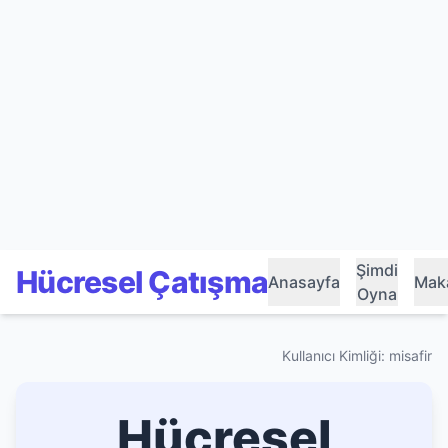
Şimdi
Hücresel Çatışma
Anasayfa
Maka
Oyna
Kullanıcı Kimliği: misafir
Hücresel