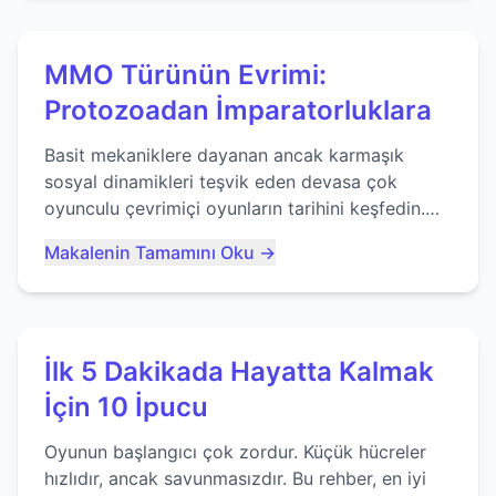
MMO Türünün Evrimi:
Protozoadan İmparatorluklara
Basit mekaniklere dayanan ancak karmaşık
sosyal dinamikleri teşvik eden devasa çok
oyunculu çevrimiçi oyunların tarihini keşfedin.
Agar.io gibi oyunların mirasına bakıyoruz...
Makalenin Tamamını Oku →
İlk 5 Dakikada Hayatta Kalmak
İçin 10 İpucu
Oyunun başlangıcı çok zordur. Küçük hücreler
hızlıdır, ancak savunmasızdır. Bu rehber, en iyi