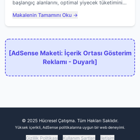
başlangıç alanlarını, optimal yiyecek tüketimini
ve devlere erken yem olmaktan nasıl
Makalenin Tamamını Oku →
kaçınacağınızı anlatıyor...
[AdSense Maketi: İçerik Ortası Gösterim
Reklamı - Duyarlı]
© 2025 Hücresel Çatışma. Tüm Hakları Saklıdır.
Yüksek içerikli, AdSense politikalarına uygun bir web deneyimi.
Gizlilik Politikası
Kullanım Şartları
İletişim