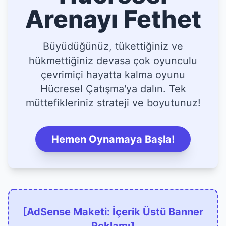
Arenayı Fethet
Büyüdüğünüz, tükettiğiniz ve
hükmettiğiniz devasa çok oyunculu
çevrimiçi hayatta kalma oyunu
Hücresel Çatışma'ya dalın. Tek
müttefikleriniz strateji ve boyutunuz!
Hemen Oynamaya Başla!
[AdSense Maketi: İçerik Üstü Banner