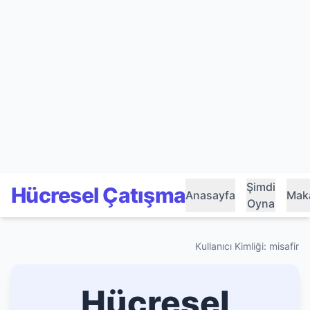
Şimdi
Hücresel Çatışma
Anasayfa
Maka
Oyna
Kullanıcı Kimliği: misafir
Hücresel