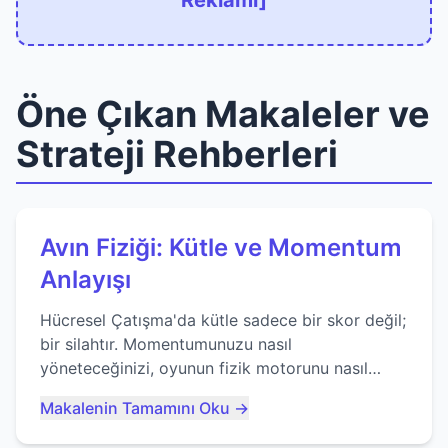
Reklamı]
Öne Çıkan Makaleler ve
Strateji Rehberleri
Avın Fiziği: Kütle ve Momentum
Anlayışı
Hücresel Çatışma'da kütle sadece bir skor değil;
bir silahtır. Momentumunuzu nasıl
yöneteceğinizi, oyunun fizik motorunu nasıl
kullanacağınızı ve anlık yutma sanatında nasıl
Makalenin Tamamını Oku →
ustalaşacağınızı öğrenin...