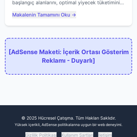
başlangıç alanlarını, optimal yiyecek tüketimini
ve devlere erken yem olmaktan nasıl
Makalenin Tamamını Oku →
kaçınacağınızı anlatıyor...
[AdSense Maketi: İçerik Ortası Gösterim
Reklamı - Duyarlı]
© 2025 Hücresel Çatışma. Tüm Hakları Saklıdır.
Yüksek içerikli, AdSense politikalarına uygun bir web deneyimi.
Gizlilik Politikası
Kullanım Şartları
İletişim