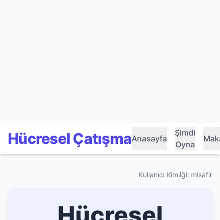
Şimdi
Hücresel Çatışma
Anasayfa
Maka
Oyna
Kullanıcı Kimliği: misafir
Hücresel