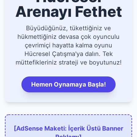
Arenayı Fethet
Büyüdüğünüz, tükettiğiniz ve
hükmettiğiniz devasa çok oyunculu
çevrimiçi hayatta kalma oyunu
Hücresel Çatışma'ya dalın. Tek
müttefikleriniz strateji ve boyutunuz!
Hemen Oynamaya Başla!
[AdSense Maketi: İçerik Üstü Banner