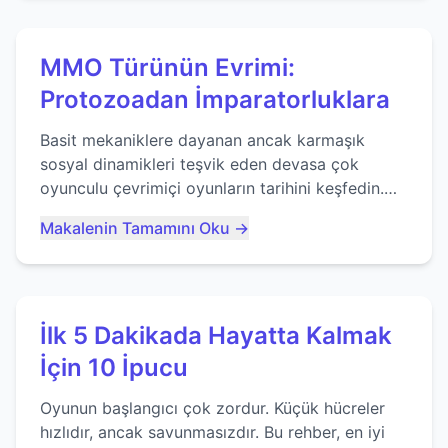
MMO Türünün Evrimi:
Protozoadan İmparatorluklara
Basit mekaniklere dayanan ancak karmaşık
sosyal dinamikleri teşvik eden devasa çok
oyunculu çevrimiçi oyunların tarihini keşfedin.
Agar.io gibi oyunların mirasına bakıyoruz...
Makalenin Tamamını Oku →
İlk 5 Dakikada Hayatta Kalmak
İçin 10 İpucu
Oyunun başlangıcı çok zordur. Küçük hücreler
hızlıdır, ancak savunmasızdır. Bu rehber, en iyi