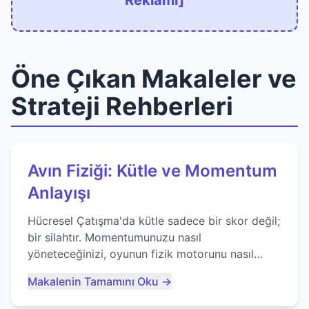
Reklamı]
Öne Çıkan Makaleler ve
Strateji Rehberleri
Avın Fiziği: Kütle ve Momentum
Anlayışı
Hücresel Çatışma'da kütle sadece bir skor değil;
bir silahtır. Momentumunuzu nasıl
yöneteceğinizi, oyunun fizik motorunu nasıl
kullanacağınızı ve anlık yutma sanatında nasıl
Makalenin Tamamını Oku →
ustalaşacağınızı öğrenin...