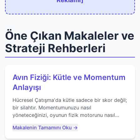
Reklamı]
Öne Çıkan Makaleler ve
Strateji Rehberleri
Avın Fiziği: Kütle ve Momentum
Anlayışı
Hücresel Çatışma'da kütle sadece bir skor değil;
bir silahtır. Momentumunuzu nasıl
yöneteceğinizi, oyunun fizik motorunu nasıl
kullanacağınızı ve anlık yutma sanatında nasıl
Makalenin Tamamını Oku →
ustalaşacağınızı öğrenin...