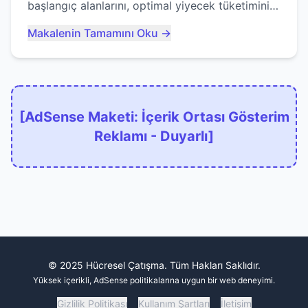
başlangıç alanlarını, optimal yiyecek tüketimini
ve devlere erken yem olmaktan nasıl
Makalenin Tamamını Oku →
kaçınacağınızı anlatıyor...
[AdSense Maketi: İçerik Ortası Gösterim
Reklamı - Duyarlı]
© 2025 Hücresel Çatışma. Tüm Hakları Saklıdır.
Yüksek içerikli, AdSense politikalarına uygun bir web deneyimi.
Gizlilik Politikası
Kullanım Şartları
İletişim