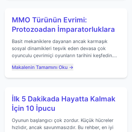
MMO Türünün Evrimi:
Protozoadan İmparatorluklara
Basit mekaniklere dayanan ancak karmaşık
sosyal dinamikleri teşvik eden devasa çok
oyunculu çevrimiçi oyunların tarihini keşfedin.
Agar.io gibi oyunların mirasına bakıyoruz...
Makalenin Tamamını Oku →
İlk 5 Dakikada Hayatta Kalmak
İçin 10 İpucu
Oyunun başlangıcı çok zordur. Küçük hücreler
hızlıdır, ancak savunmasızdır. Bu rehber, en iyi