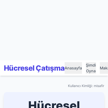
Şimdi
Hücresel Çatışma
Anasayfa
Maka
Oyna
Kullanıcı Kimliği: misafir
Hücresel