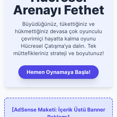
Arenayı Fethet
Büyüdüğünüz, tükettiğiniz ve
hükmettiğiniz devasa çok oyunculu
çevrimiçi hayatta kalma oyunu
Hücresel Çatışma'ya dalın. Tek
müttefikleriniz strateji ve boyutunuz!
Hemen Oynamaya Başla!
[AdSense Maketi: İçerik Üstü Banner